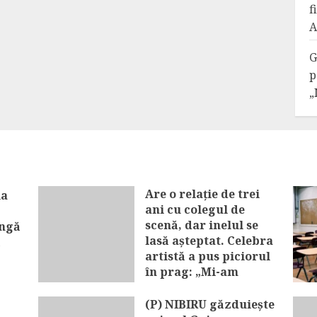
f
A
G
p
„
Are o relație de trei
ia
ani cu colegul de
scenă, dar inelul se
ângă
lasă așteptat. Celebra
ă
artistă a pus piciorul
în prag: „Mi-am
eliberat degetul”
(P) NIBIRU găzduiește
AUGUST 7, 2026