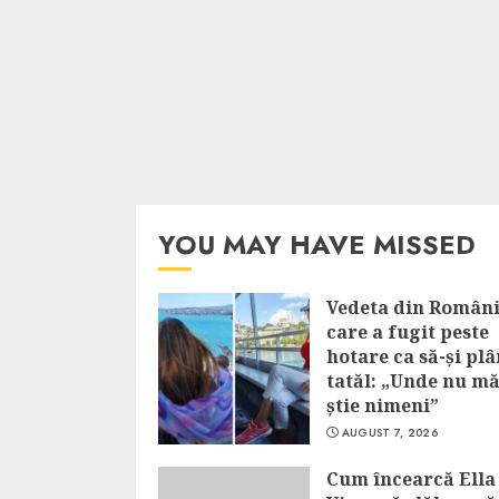
YOU MAY HAVE MISSED
Vedeta din Român
care a fugit peste
hotare ca să-și pl
tatăl: „Unde nu m
știe nimeni”
AUGUST 7, 2026
Cum încearcă Ella