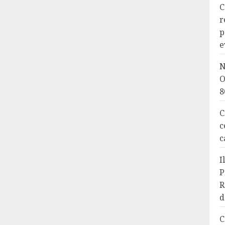
C
r
p
e
N
O
8
C
c
c
I
P
R
d
C