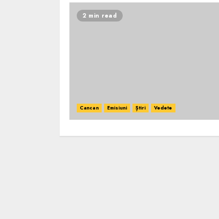
2 min read
Cancan
Emisiuni
Știri
Vedete