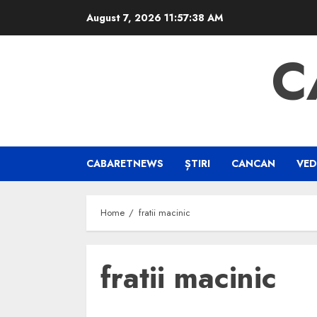
Skip
August 7, 2026
11:57:38 AM
to
content
C
CABARETNEWS
ȘTIRI
CANCAN
VED
Home
fratii macinic
fratii macinic