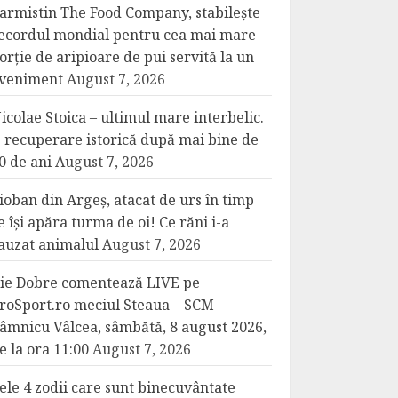
armistin The Food Company, stabilește
ecordul mondial pentru cea mai mare
orție de aripioare de pui servită la un
veniment
August 7, 2026
icolae Stoica – ultimul mare interbelic.
 recuperare istorică după mai bine de
0 de ani
August 7, 2026
ioban din Argeș, atacat de urs în timp
e își apăra turma de oi! Ce răni i-a
auzat animalul
August 7, 2026
lie Dobre comentează LIVE pe
roSport.ro meciul Steaua – SCM
âmnicu Vâlcea, sâmbătă, 8 august 2026,
e la ora 11:00
August 7, 2026
ele 4 zodii care sunt binecuvântate