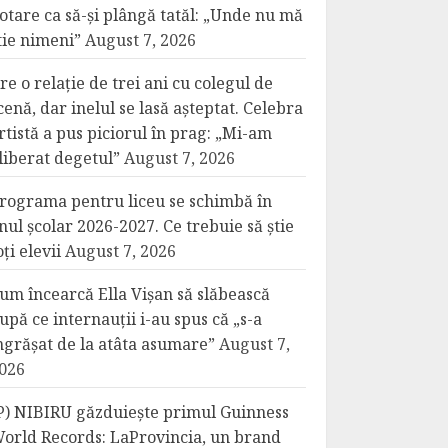
otare ca să-și plângă tatăl: „Unde nu mă
tie nimeni”
August 7, 2026
re o relație de trei ani cu colegul de
cenă, dar inelul se lasă așteptat. Celebra
rtistă a pus piciorul în prag: „Mi-am
liberat degetul”
August 7, 2026
rograma pentru liceu se schimbă în
nul școlar 2026-2027. Ce trebuie să știe
oți elevii
August 7, 2026
um încearcă Ella Vișan să slăbească
upă ce internauții i-au spus că „s-a
ngrășat de la atâta asumare”
August 7,
026
P) NIBIRU găzduiește primul Guinness
orld Records: LaProvincia, un brand