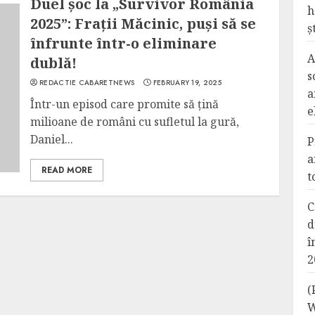
Duel șoc la „Survivor România
h
2025”: Frații Măcinic, puși să se
ș
înfrunte într-o eliminare
A
dublă!
s
REDACTIE CABARETNEWS
FEBRUARY 19, 2025
a
Într-un episod care promite să țină
e
milioane de români cu sufletul la gură,
Daniel...
P
a
READ MORE
t
C
d
î
2
(
W