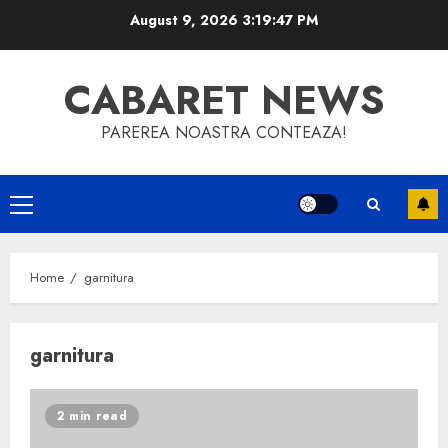
Skip
August 9, 2026
3:19:48 PM
to
content
CABARET NEWS
PAREREA NOASTRA CONTEAZA!
Primary
Menu
Home
garnitura
garnitura
2 min read