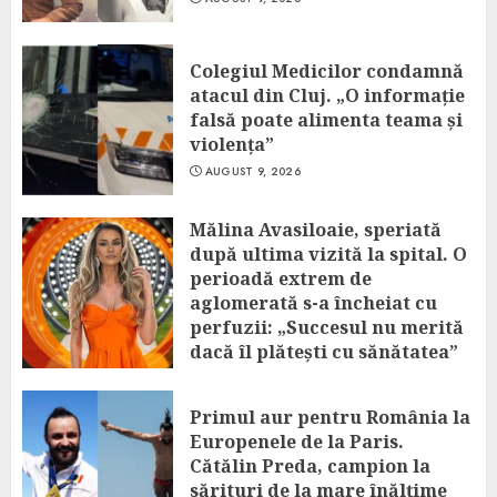
Colegiul Medicilor condamnă
atacul din Cluj. „O informație
falsă poate alimenta teama și
violența”
AUGUST 9, 2026
Mălina Avasiloaie, speriată
după ultima vizită la spital. O
perioadă extrem de
aglomerată s-a încheiat cu
perfuzii: „Succesul nu merită
dacă îl plătești cu sănătatea”
AUGUST 9, 2026
Primul aur pentru România la
Europenele de la Paris.
Cătălin Preda, campion la
sărituri de la mare înălțime