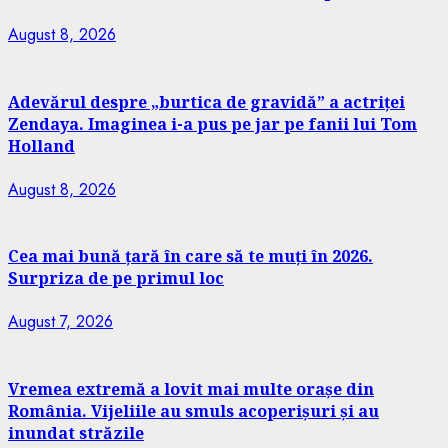
August 8, 2026
Adevărul despre „burtica de gravidă” a actriței
Zendaya. Imaginea i-a pus pe jar pe fanii lui Tom
Holland
August 8, 2026
Cea mai bună țară în care să te muți în 2026.
Surpriza de pe primul loc
August 7, 2026
Vremea extremă a lovit mai multe orașe din
România. Vijeliile au smuls acoperișuri și au
inundat străzile