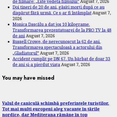
de filmare: „Este vedeta filmului”
August 7, 2026
Doi tineri de 20 de ani, găsiți morți după ce au
dispărut fără urmă. Ce s-ar fi întâmplat
August 7,
2026
Monica Dascălu a dat jos 10 kilograme.
Transformarea prezentatoarei de la PRO TV la 48
de ani
August 7, 2026
Russell Crowe, de nerecunoscut la 62 de ani.
Transformarea spectaculoasă a actorului din
„Gladiatorul”
August 7, 2026
Accident cumplit pe DN 67. Un bărbat de doar 33
de ani și-a pierdut viața
August 7, 2026
You may have missed
Valul de caniculă schimbă preferințele turiștilor.
Tot mai mulți europeni aleg vacanțe în țările
nordice, dar Mediterana rămâne în top