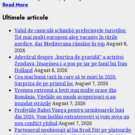
Read More
Ultimele articole
Valul de caniculă schimbă preferințele turiștilor.
Tot mai mulți europeni aleg vacanțe în țările
nordice, dar Mediterana rămâne în top
August 8,
2026
Adevărul despre „burtica de gravidă” a actriței
Zendaya. Imaginea i-a pus pe jar pe fanii lui Tom
Holland
August 8, 2026
Cea mai bună țară în care să te muți în 2026.
Surpriza de pe primul loc
August 7, 2026
Vremea extremă a lovit mai multe orașe din
România. Vijeliile au smuls acoperișuri și au
inundat străzile
August 7, 2026
Profețiile Babei Vanga pentru următoarele luni
din 2026. Vom întâlni extratereștri și vom avea un
nou conflict global
August 7, 2026
Partenerul neobișnuit al lui Brad Pitt pe platourile