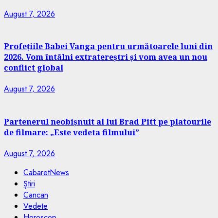
August 7, 2026
Profețiile Babei Vanga pentru următoarele luni din
2026. Vom întâlni extratereștri și vom avea un nou
conflict global
August 7, 2026
Partenerul neobișnuit al lui Brad Pitt pe platourile
de filmare: „Este vedeta filmului”
August 7, 2026
CabaretNews
Știri
Cancan
Vedete
Horoscop