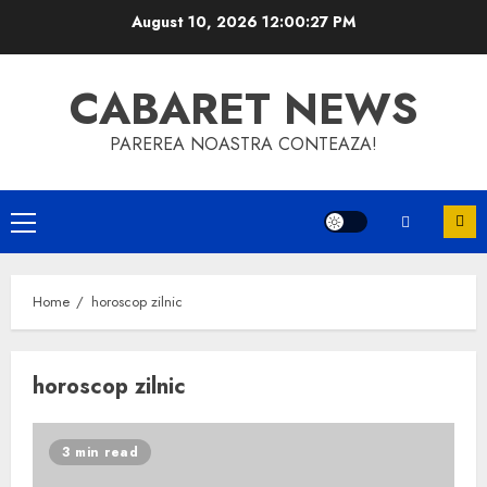
Skip
August 10, 2026
12:00:28 PM
to
content
CABARET NEWS
PAREREA NOASTRA CONTEAZA!
Primary
Menu
Home
horoscop zilnic
horoscop zilnic
3 min read