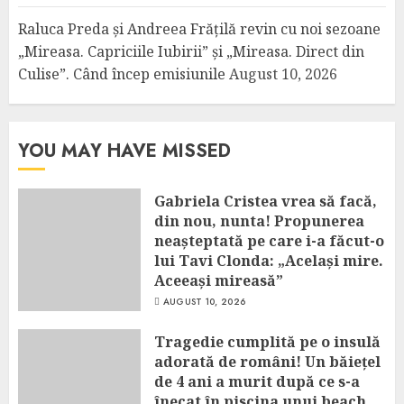
Raluca Preda și Andreea Frățilă revin cu noi sezoane
„Mireasa. Capriciile Iubirii” și „Mireasa. Direct din
Culise”. Când încep emisiunile
August 10, 2026
YOU MAY HAVE MISSED
Gabriela Cristea vrea să facă,
din nou, nunta! Propunerea
neașteptată pe care i-a făcut-o
lui Tavi Clonda: „Același mire.
Aceeași mireasă”
AUGUST 10, 2026
Tragedie cumplită pe o insulă
adorată de români! Un băiețel
de 4 ani a murit după ce s-a
înecat în piscina unui beach