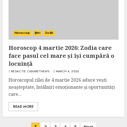
Horoscop
Știri
Zodii
Horoscop 4 martie 2026: Zodia care
face pasul cel mare și își cumpără o
locuință
REDACTIE CABARETNEWS
MARCH 4, 2026
Horoscopul zilei de 4 martie 2026 aduce vești
neașteptate, întâlniri emoționante și oportunități
care...
READ MORE
Posts
1
2
3
4
5
Next