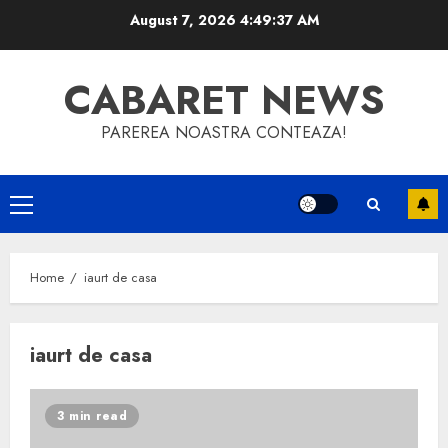
Skip
August 7, 2026
4:49:37 AM
to
content
CABARET NEWS
PAREREA NOASTRA CONTEAZA!
Primary
Menu
Home
iaurt de casa
iaurt de casa
3 min read