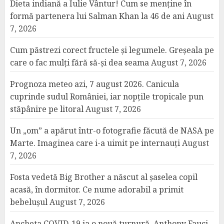
Dieta indiană a Iulie Vântur! Cum se menține în
formă partenera lui Salman Khan la 46 de ani
August
7, 2026
Cum păstrezi corect fructele și legumele. Greșeala pe
care o fac mulți fără să-și dea seama
August 7, 2026
Prognoza meteo azi, 7 august 2026. Canicula
cuprinde sudul României, iar nopțile tropicale pun
stăpânire pe litoral
August 7, 2026
Un „om” a apărut într-o fotografie făcută de NASA pe
Marte. Imaginea care i-a uimit pe internauți
August
7, 2026
Fosta vedetă Big Brother a născut al șaselea copil
acasă, în dormitor. Ce nume adorabil a primit
bebelușul
August 7, 2026
Ancheta COVID-19 ia o nouă turnură. Anthony Fauci,