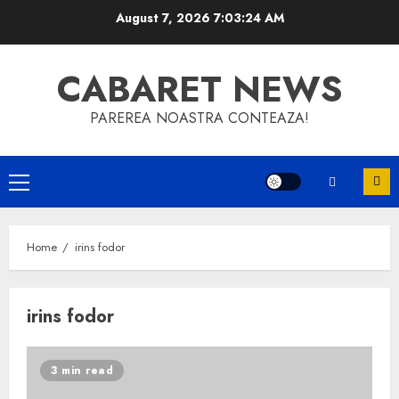
Skip
August 7, 2026
7:03:25 AM
to
content
CABARET NEWS
PAREREA NOASTRA CONTEAZA!
Primary
Menu
Home
irins fodor
irins fodor
3 min read