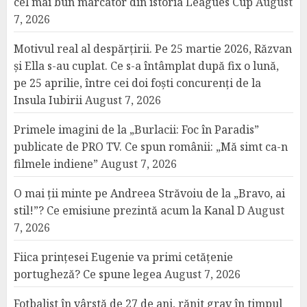
cel mai bun marcator din istoria Leagues Cup
August
7, 2026
Motivul real al despărțirii. Pe 25 martie 2026, Răzvan
și Ella s-au cuplat. Ce s-a întâmplat după fix o lună,
pe 25 aprilie, între cei doi foști concurenți de la
Insula Iubirii
August 7, 2026
Primele imagini de la „Burlacii: Foc în Paradis”
publicate de PRO TV. Ce spun românii: „Mă simt ca-n
filmele indiene”
August 7, 2026
O mai ții minte pe Andreea Străvoiu de la „Bravo, ai
stil!”? Ce emisiune prezintă acum la Kanal D
August
7, 2026
Fiica prințesei Eugenie va primi cetățenie
portugheză? Ce spune legea
August 7, 2026
Fotbalist în vârstă de 27 de ani, rănit grav în timpul