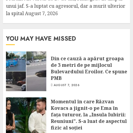
unui jaf. S-a luptat cu agresorul, dar a murit ulterior
la spital
August 7, 2026
YOU MAY HAVE MISSED
Din ce cauză a apărut groapa
de 3 metri de pe mijlocul
Bulevardului Eroilor. Ce spune
PMB
AUGUST 7, 2026
Momentul în care Răzvan
Kovacs a jignit-o pe Ema în
fața tuturor, la „Insula Iubirii:
Reuniuni”. S-a luat de aspectul
fizic al soției