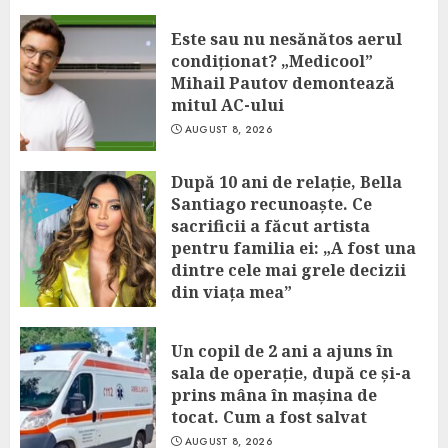
Este sau nu nesănătos aerul
condiționat? „Medicool”
Mihail Pautov demontează
mitul AC-ului
AUGUST 8, 2026
După 10 ani de relație, Bella
Santiago recunoaște. Ce
sacrificii a făcut artista
pentru familia ei: „A fost una
dintre cele mai grele decizii
din viața mea”
AUGUST 8, 2026
Un copil de 2 ani a ajuns în
sala de operație, după ce și-a
prins mâna în mașina de
tocat. Cum a fost salvat
AUGUST 8, 2026