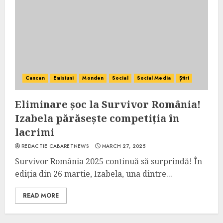
Cancan
Emisiuni
Monden
Social
Social Media
Știri
Eliminare șoc la Survivor România!
Izabela părăsește competiția în
lacrimi
REDACTIE CABARETNEWS
MARCH 27, 2025
Survivor România 2025 continuă să surprindă! În
ediția din 26 martie, Izabela, una dintre...
READ MORE