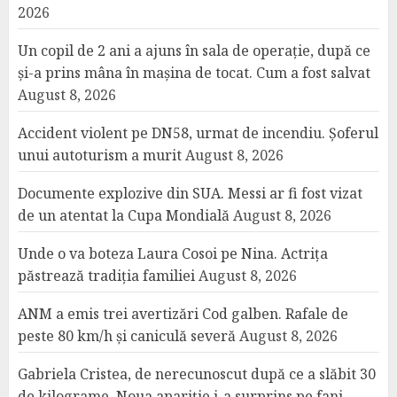
2026
Un copil de 2 ani a ajuns în sala de operație, după ce
și-a prins mâna în mașina de tocat. Cum a fost salvat
August 8, 2026
Accident violent pe DN58, urmat de incendiu. Șoferul
unui autoturism a murit
August 8, 2026
Documente explozive din SUA. Messi ar fi fost vizat
de un atentat la Cupa Mondială
August 8, 2026
Unde o va boteza Laura Cosoi pe Nina. Actrița
păstrează tradiția familiei
August 8, 2026
ANM a emis trei avertizări Cod galben. Rafale de
peste 80 km/h și caniculă severă
August 8, 2026
Gabriela Cristea, de nerecunoscut după ce a slăbit 30
de kilograme. Noua apariție i-a surprins pe fani