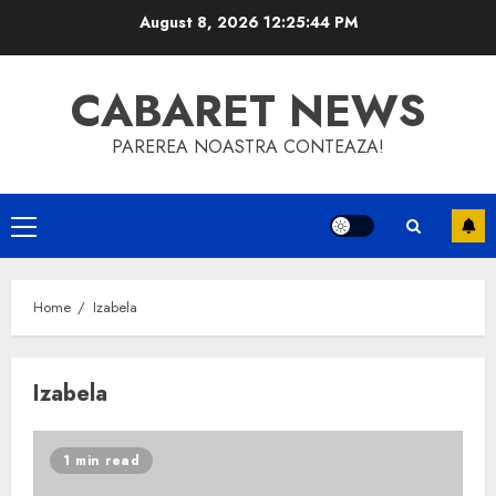
Skip
August 8, 2026
12:25:45 PM
to
content
CABARET NEWS
PAREREA NOASTRA CONTEAZA!
Primary
Menu
Home
Izabela
Izabela
1 min read