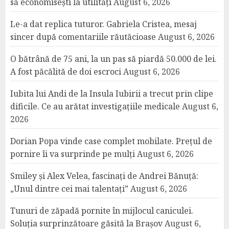
să economisești la utilități
August 6, 2026
Le-a dat replica tuturor. Gabriela Cristea, mesaj
sincer după comentariile răutăcioase
August 6, 2026
O bătrână de 75 ani, la un pas să piardă 50.000 de lei.
A fost păcălită de doi escroci
August 6, 2026
Iubita lui Andi de la Insula Iubirii a trecut prin clipe
dificile. Ce au arătat investigațiile medicale
August 6,
2026
Dorian Popa vinde case complet mobilate. Prețul de
pornire îi va surprinde pe mulți
August 6, 2026
Smiley și Alex Velea, fascinați de Andrei Bănuță:
„Unul dintre cei mai talentați”
August 6, 2026
Tunuri de zăpadă pornite în mijlocul caniculei.
Soluția surprinzătoare găsită la Brașov
August 6,