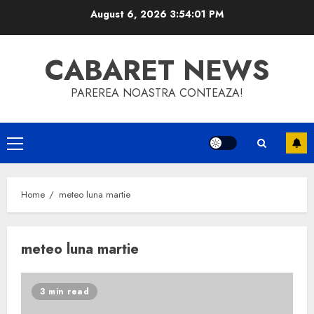
Skip
August 6, 2026
3:54:01 PM
to
content
CABARET NEWS
PAREREA NOASTRA CONTEAZA!
Primary
Menu
Home
meteo luna martie
meteo luna martie
3 min read