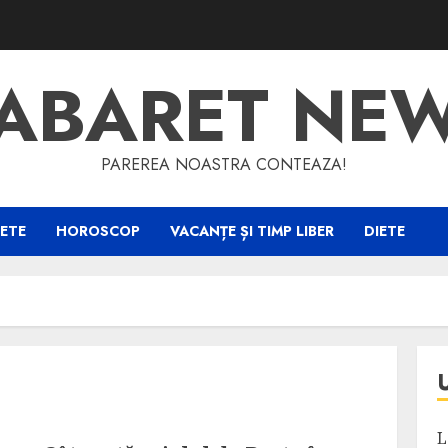
ABARET NE
PAREREA NOASTRA CONTEAZA!
ETE
HOROSCOP
VACANȚE ȘI TIMP LIBER
DIETE
L