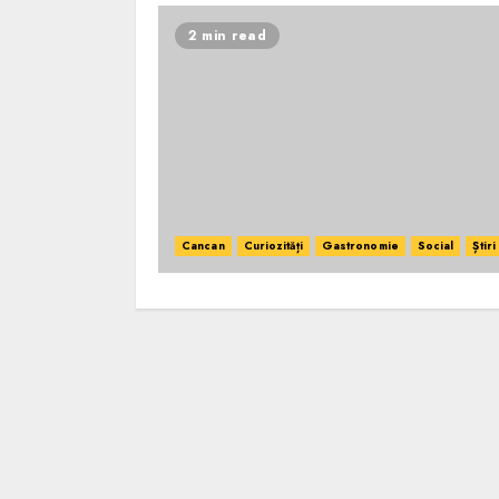
2 min read
Cancan
Curiozități
Gastronomie
Social
Știri