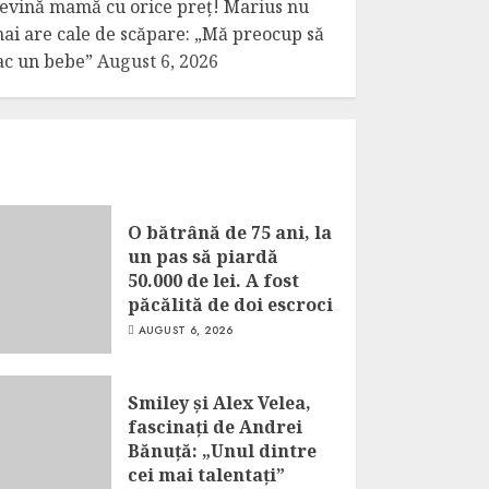
evină mamă cu orice preț! Marius nu
ai are cale de scăpare: „Mă preocup să
ac un bebe”
August 6, 2026
O bătrână de 75 ani, la
un pas să piardă
50.000 de lei. A fost
păcălită de doi escroci
AUGUST 6, 2026
Smiley și Alex Velea,
fascinați de Andrei
Bănuță: „Unul dintre
cei mai talentați”