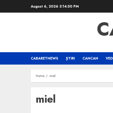
Skip
August 6, 2026
3:14:50 PM
to
content
C
CABARETNEWS
ȘTIRI
CANCAN
VED
Home
miel
miel