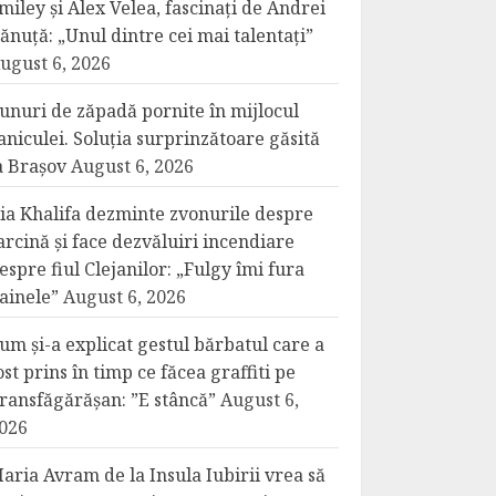
miley și Alex Velea, fascinați de Andrei
ănuță: „Unul dintre cei mai talentați”
ugust 6, 2026
unuri de zăpadă pornite în mijlocul
aniculei. Soluția surprinzătoare găsită
a Brașov
August 6, 2026
ia Khalifa dezminte zvonurile despre
arcină și face dezvăluiri incendiare
espre fiul Clejanilor: „Fulgy îmi fura
ainele”
August 6, 2026
um și-a explicat gestul bărbatul care a
ost prins în timp ce făcea graffiti pe
ransfăgărășan: ”E stâncă”
August 6,
026
aria Avram de la Insula Iubirii vrea să