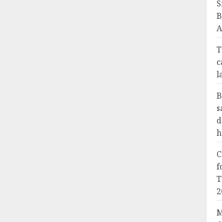
S
B
A
T
c
l
B
s
d
h
C
f
T
2
M