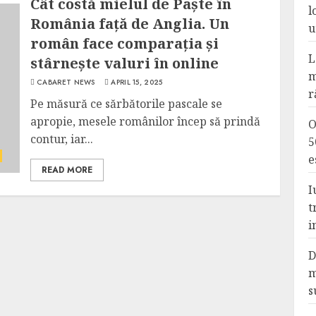
Cât costă mielul de Paște în
l
România față de Anglia. Un
u
român face comparația și
L
stârnește valuri în online
m
CABARET NEWS
APRIL 15, 2025
r
Pe măsură ce sărbătorile pascale se
apropie, mesele românilor încep să prindă
O
contur, iar...
5
e
READ MORE
I
t
i
D
m
s