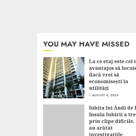
YOU MAY HAVE MISSED
La ce etaj este cel
avantajos să locui
dacă vrei să
economisești la
utilități
AUGUST 6, 2026
Iubita lui Andi de 
Insula Iubirii a tr
prin clipe dificile.
au arătat
investigațiile