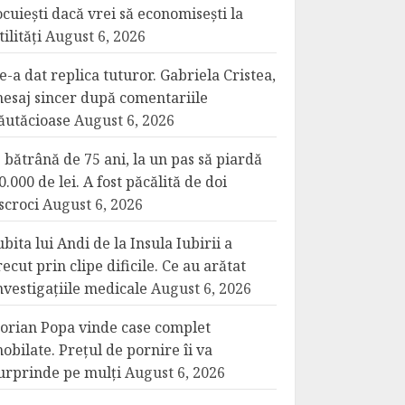
ocuiești dacă vrei să economisești la
tilități
August 6, 2026
e-a dat replica tuturor. Gabriela Cristea,
esaj sincer după comentariile
ăutăcioase
August 6, 2026
 bătrână de 75 ani, la un pas să piardă
0.000 de lei. A fost păcălită de doi
scroci
August 6, 2026
ubita lui Andi de la Insula Iubirii a
recut prin clipe dificile. Ce au arătat
nvestigațiile medicale
August 6, 2026
orian Popa vinde case complet
obilate. Prețul de pornire îi va
urprinde pe mulți
August 6, 2026