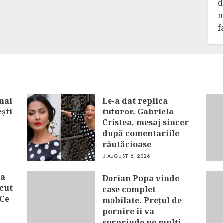
d
m
f
 mai
Le-a dat replica
ești
tuturor. Gabriela
Cristea, mesaj sincer
după comentariile
răutăcioase
AUGUST 6, 2026
la
Dorian Popa vinde
ecut
case complet
 Ce
mobilate. Prețul de
pornire îi va
surprinde pe mulți