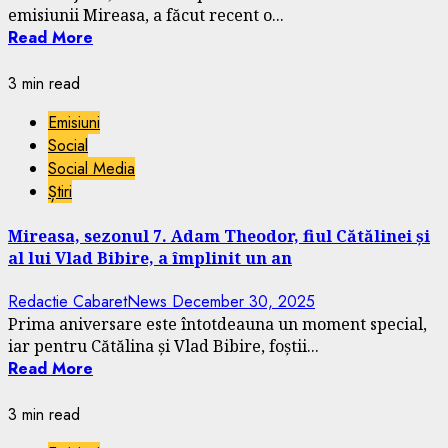
emisiunii Mireasa, a făcut recent o...
Read More
3 min read
Emisiuni
Social
Social Media
Știri
Mireasa, sezonul 7. Adam Theodor, fiul Cătălinei și
al lui Vlad Bibire, a împlinit un an
Redactie CabaretNews
December 30, 2025
Prima aniversare este întotdeauna un moment special,
iar pentru Cătălina și Vlad Bibire, foștii...
Read More
3 min read