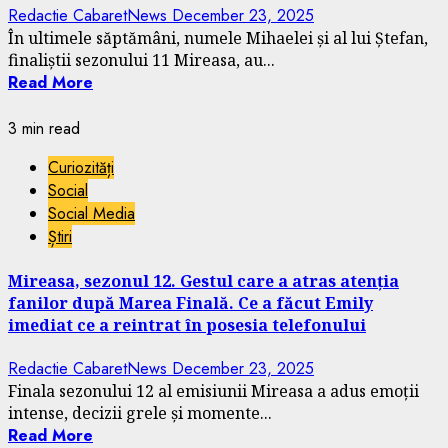
Redactie CabaretNews
December 23, 2025
În ultimele săptămâni, numele Mihaelei și al lui Ștefan,
finaliștii sezonului 11 Mireasa, au...
Read More
3 min read
Curiozități
Social
Social Media
Știri
Mireasa, sezonul 12. Gestul care a atras atenția
fanilor după Marea Finală. Ce a făcut Emily
imediat ce a reintrat în posesia telefonului
Redactie CabaretNews
December 23, 2025
Finala sezonului 12 al emisiunii Mireasa a adus emoții
intense, decizii grele și momente...
Read More