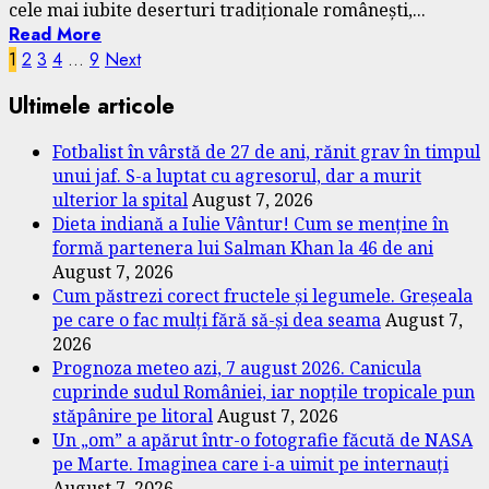
cele mai iubite deserturi tradiționale românești,...
Read More
Posts
1
2
3
4
…
9
Next
pagination
Ultimele articole
Fotbalist în vârstă de 27 de ani, rănit grav în timpul
unui jaf. S-a luptat cu agresorul, dar a murit
ulterior la spital
August 7, 2026
Dieta indiană a Iulie Vântur! Cum se menține în
formă partenera lui Salman Khan la 46 de ani
August 7, 2026
Cum păstrezi corect fructele și legumele. Greșeala
pe care o fac mulți fără să-și dea seama
August 7,
2026
Prognoza meteo azi, 7 august 2026. Canicula
cuprinde sudul României, iar nopțile tropicale pun
stăpânire pe litoral
August 7, 2026
Un „om” a apărut într-o fotografie făcută de NASA
pe Marte. Imaginea care i-a uimit pe internauți
August 7, 2026