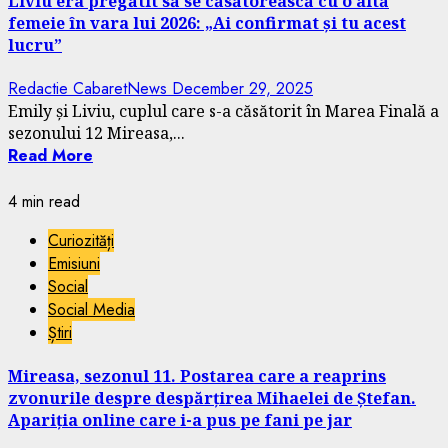
Liviu era pregătit să se căsătorească cu o altă
femeie în vara lui 2026: „Ai confirmat și tu acest
lucru”
Redactie CabaretNews
December 29, 2025
Emily și Liviu, cuplul care s-a căsătorit în Marea Finală a
sezonului 12 Mireasa,...
Read More
4 min read
Curiozități
Emisiuni
Social
Social Media
Știri
Mireasa, sezonul 11. Postarea care a reaprins
zvonurile despre despărțirea Mihaelei de Ștefan.
Apariția online care i-a pus pe fani pe jar