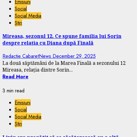
Emisiuni
Social
Social Media
Știri
Mireasa, sezonul 12. Ce spune familia lui Sorin
despre relația cu Diana după Finală
Redactie CabaretNews
December 29, 2025
La două săptămâni de la Marea Finală a sezonului 12
Mireasa, relația dintre Sorin...
Read More
3 min read
Emisiuni
Social
Social Media
Știri