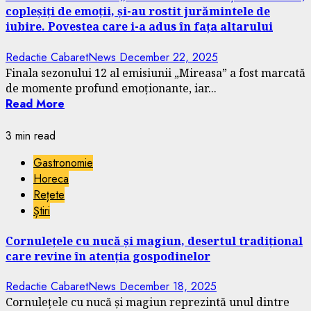
copleșiți de emoții, și-au rostit jurămintele de
iubire. Povestea care i-a adus în fața altarului
Redactie CabaretNews
December 22, 2025
Finala sezonului 12 al emisiunii „Mireasa” a fost marcată
de momente profund emoționante, iar...
Read More
3 min read
Gastronomie
Horeca
Rețete
Știri
Cornulețele cu nucă și magiun, desertul tradițional
care revine în atenția gospodinelor
Redactie CabaretNews
December 18, 2025
Cornulețele cu nucă și magiun reprezintă unul dintre