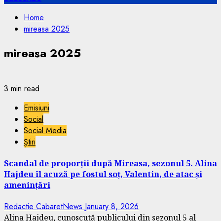
Home
mireasa 2025
mireasa 2025
3 min read
Emisiuni
Social
Social Media
Știri
Scandal de proporții după Mireasa, sezonul 5. Alina
Hajdeu îl acuză pe fostul soț, Valentin, de atac și
amenințări
Redactie CabaretNews
January 8, 2026
Alina Hajdeu, cunoscută publicului din sezonul 5 al