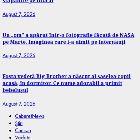
stăpânire pe litoral
August 7, 2026
Un „om” a apărut într-o fotografie făcută de NASA
pe Marte. Imaginea care i-a uimit pe internauți
August 7, 2026
Fosta vedetă Big Brother a născut al șaselea copil
acasă, în dormitor. Ce nume adorabil a primit
bebelușul
August 7, 2026
CabaretNews
Știri
Cancan
Vedete