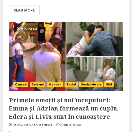
READ MORE
2 min read
Cancan
Emisiuni
Monden
Social
Social Media
Știri
Primele emoții și noi începuturi:
Emma și Adrian formează un cuplu,
Edera și Liviu sunt în cunoaștere
REDACTIE CABARETNEWS
APRIL 8, 2025