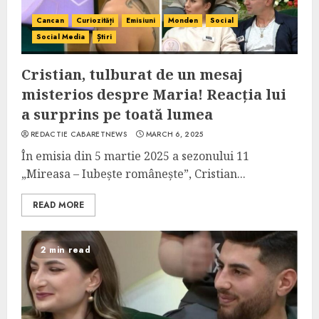
Cancan
Curiozități
Emisiuni
Monden
Social
Social Media
Știri
Cristian, tulburat de un mesaj
misterios despre Maria! Reacția lui
a surprins pe toată lumea
REDACTIE CABARETNEWS
MARCH 6, 2025
În emisia din 5 martie 2025 a sezonului 11
„Mireasa – Iubește românește”, Cristian...
READ MORE
2 min read