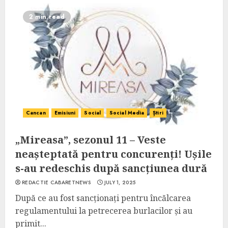
2 min read
Cancan
Emisiuni
Social
Social Media
Știri
„Mireasa”, sezonul 11 – Veste
neașteptată pentru concurenți! Ușile
s-au redeschis după sancțiunea dură
REDACTIE CABARETNEWS
JULY 1, 2025
După ce au fost sancționați pentru încălcarea
regulamentului la petrecerea burlacilor și au
primit...