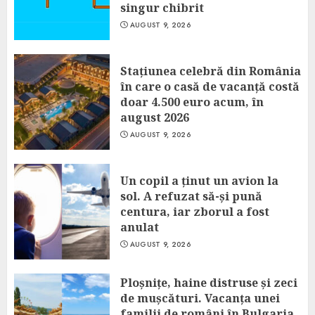
singur chibrit
AUGUST 9, 2026
Stațiunea celebră din România
în care o casă de vacanță costă
doar 4.500 euro acum, în
august 2026
AUGUST 9, 2026
Un copil a ținut un avion la
sol. A refuzat să-și pună
centura, iar zborul a fost
anulat
AUGUST 9, 2026
Ploșnițe, haine distruse și zeci
de mușcături. Vacanța unei
familii de români în Bulgaria