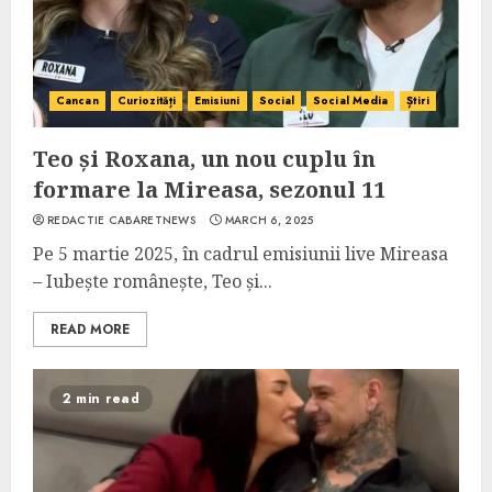
Cancan
Curiozități
Emisiuni
Social
Social Media
Știri
Teo și Roxana, un nou cuplu în
formare la Mireasa, sezonul 11
REDACTIE CABARETNEWS
MARCH 6, 2025
Pe 5 martie 2025, în cadrul emisiunii live Mireasa
– Iubește românește, Teo și...
READ MORE
2 min read