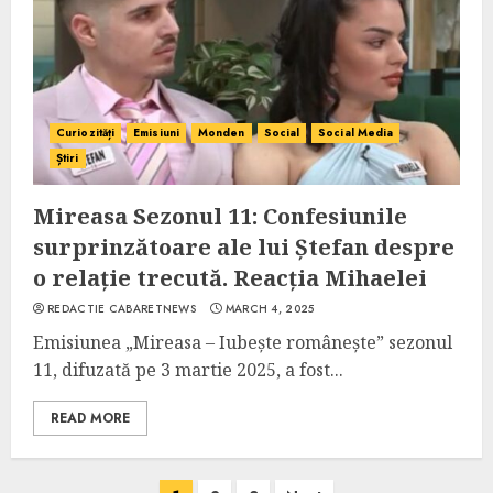
Curiozități
Emisiuni
Monden
Social
Social Media
Știri
Mireasa Sezonul 11: Confesiunile
surprinzătoare ale lui Ștefan despre
o relație trecută. Reacția Mihaelei
REDACTIE CABARETNEWS
MARCH 4, 2025
Emisiunea „Mireasa – Iubește românește” sezonul
11, difuzată pe 3 martie 2025, a fost...
READ MORE