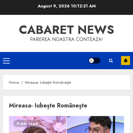
Skip
August 9, 2026
10:12:22 AM
to
content
CABARET NEWS
PAREREA NOASTRA CONTEAZA!
Primary
Menu
Home
Mireasa- Iubește Românește
Mireasa- Iubește Românește
5 min read