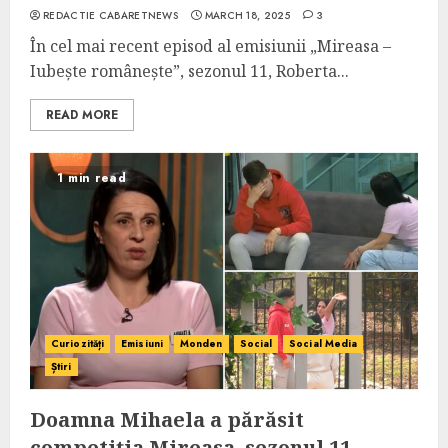
REDACTIE CABARETNEWS
MARCH 18, 2025
3
În cel mai recent episod al emisiunii „Mireasa –
Iubește românește”, sezonul 11, Roberta...
READ MORE
1 min read
Curiozități
Emisiuni
Monden
Social
Social Media
Știri
Doamna Mihaela a părăsit
competiția Mireasa, sezonul 11,