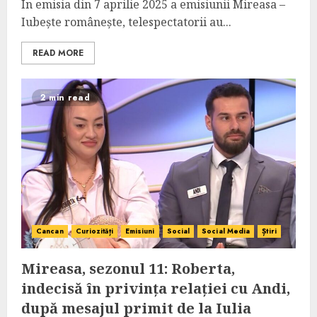
În emisia din 7 aprilie 2025 a emisiunii Mireasa –
Iubește românește, telespectatorii au...
READ MORE
2 min read
Cancan
Curiozități
Emisiuni
Social
Social Media
Știri
Mireasa, sezonul 11: Roberta,
indecisă în privința relației cu Andi,
după mesajul primit de la Iulia