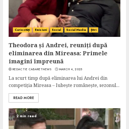
Curiozități
Emisiuni
Social
Social Media
Știri
Theodora și Andrei, reuniți după
eliminarea din Mireasa: Primele
imagini împreună
REDACTIE CABARETNEWS
MARCH 4, 2025
La scurt timp după eliminarea lui Andrei din
competiția Mireasa – Iubește românește, sezonul...
READ MORE
2 min read