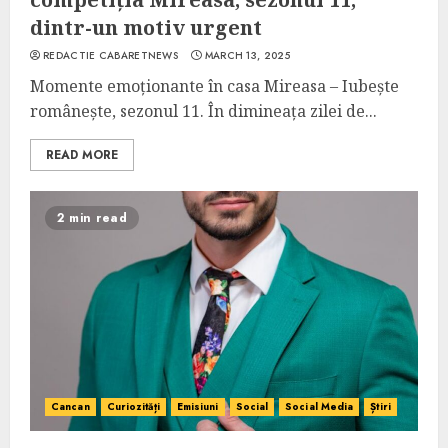
dintr-un motiv urgent
REDACTIE CABARETNEWS
MARCH 13, 2025
Momente emoționante în casa Mireasa – Iubește
românește, sezonul 11. În dimineața zilei de...
READ MORE
2 min read
Cancan
Curiozități
Emisiuni
Social
Social Media
Știri