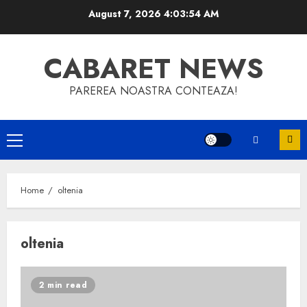
Skip
August 7, 2026
4:03:54 AM
to
content
CABARET NEWS
PAREREA NOASTRA CONTEAZA!
Primary
Menu
Home
oltenia
oltenia
2 min read