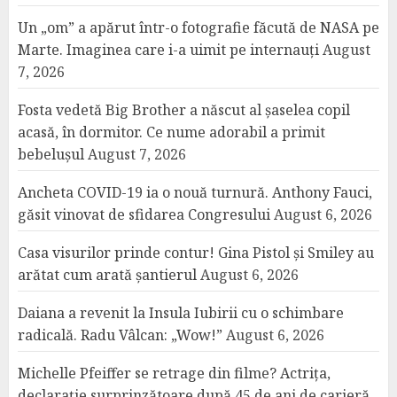
Un „om” a apărut într-o fotografie făcută de NASA pe
Marte. Imaginea care i-a uimit pe internauți
August
7, 2026
Fosta vedetă Big Brother a născut al șaselea copil
acasă, în dormitor. Ce nume adorabil a primit
bebelușul
August 7, 2026
Ancheta COVID-19 ia o nouă turnură. Anthony Fauci,
găsit vinovat de sfidarea Congresului
August 6, 2026
Casa visurilor prinde contur! Gina Pistol și Smiley au
arătat cum arată șantierul
August 6, 2026
Daiana a revenit la Insula Iubirii cu o schimbare
radicală. Radu Vâlcan: „Wow!”
August 6, 2026
Michelle Pfeiffer se retrage din filme? Actrița,
declarație surprinzătoare după 45 de ani de carieră