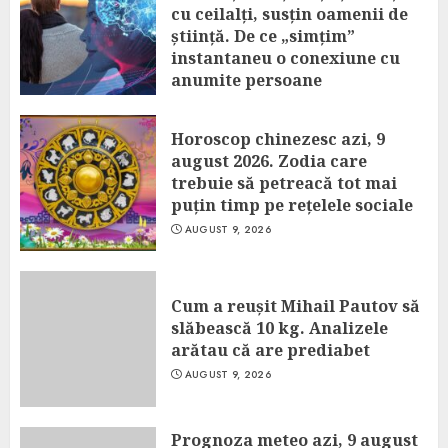
cu ceilalți, susțin oamenii de
știință. De ce „simțim”
instantaneu o conexiune cu
anumite persoane
AUGUST 9, 2026
Horoscop chinezesc azi, 9
august 2026. Zodia care
trebuie să petreacă tot mai
puțin timp pe rețelele sociale
AUGUST 9, 2026
Cum a reușit Mihail Pautov să
slăbească 10 kg. Analizele
arătau că are prediabet
AUGUST 9, 2026
Prognoza meteo azi, 9 august