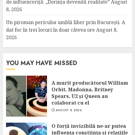
de influenceriță: „Dorința devenită realitate”
August
8, 2026
Un piroman periculos umblă liber prin București. A
dat foc în trei locuri în doar câteva ore
August 8,
2026
YOU MAY HAVE MISSED
A murit producătorul William
Orbit. Madonna, Britney
Spears, U2 și Queen au
colaborat cu el
AUGUST 9, 2026
O forță invizibilă ne-ar putea
influența conștiința și relațiile