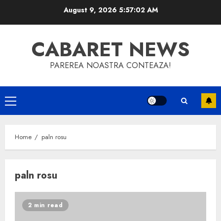
Skip
August 9, 2026
5:57:02 AM
to
content
CABARET NEWS
PAREREA NOASTRA CONTEAZA!
Primary
Menu
Home
paln rosu
paln rosu
2 min read