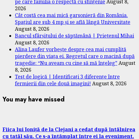
pe care familia o respectă cu sfințenie
August 8,
2026
Cât costă cea mai mică garsonieră din România.
Spațiul are sub 4 mp și se află lângă Universitate
August 8, 2026
Bancul sfârșitului de săptămână | Prietenul Mihai
August 8, 2026
Alina Laufer vorbește despre cea mai cumplită
pierdere din viața ei. Regretul care o macină după
tragedie: “Nu aveam cu cine să mă înțeleg”
August
8, 2026
Test de logică | Identificați 3 diferențe între
fermierii din cele două imagini!
August 8, 2026
You may have missed
Fiica lui Ioniță de la Clejani a cedat după întâlnirea
cu tatăl său. Ce s-a întâmplat între ei la eveniment.