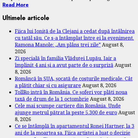
Read More
Ultimele articole
Fiica lui Ioniță de la Clejani a cedat după întâlnirea
cu tatăl său. Ce s-a întâmplat între ei la eveniment.
Ramona Manole: „Am plâns trei zile”
August 8,
2026
Zi specială în familia Vlăduței Lupău. Iair a
împlinit 4 ani și a avut parte de o surpriză
August
8, 2026
Româncă în SUA, șocată de costurile medicale. Cât
a plătit chiar și cu asigurare
August 8, 2026
TollRo intră în România. Ce șoferi vor plăti noua
taxă de drum de la 1 octombrie
August 8, 2026
Cele mai scumpe cartiere din România. Unde
ajunge metrul pătrat la peste 5.300 de euro
August
8, 2026
Ce se întâmplă în apartamentul Ronei Hartner, la 3
ani de la moartea sa. Fiica artistei a luat o decizie