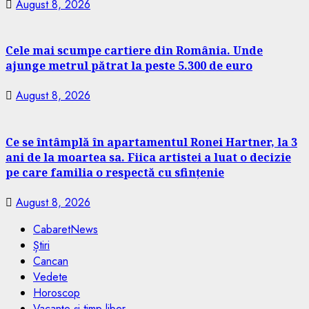
August 8, 2026
Cele mai scumpe cartiere din România. Unde
ajunge metrul pătrat la peste 5.300 de euro
August 8, 2026
Ce se întâmplă în apartamentul Ronei Hartner, la 3
ani de la moartea sa. Fiica artistei a luat o decizie
pe care familia o respectă cu sfințenie
August 8, 2026
CabaretNews
Știri
Cancan
Vedete
Horoscop
Vacanțe și timp liber