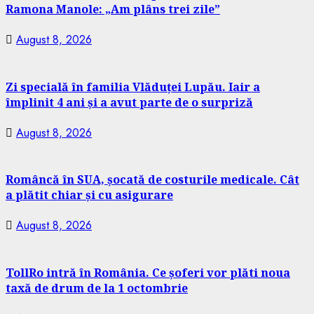
Ramona Manole: „Am plâns trei zile”
August 8, 2026
Zi specială în familia Vlăduței Lupău. Iair a
împlinit 4 ani și a avut parte de o surpriză
August 8, 2026
Româncă în SUA, șocată de costurile medicale. Cât
a plătit chiar și cu asigurare
August 8, 2026
TollRo intră în România. Ce șoferi vor plăti noua
taxă de drum de la 1 octombrie