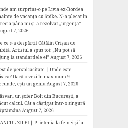
nde am surprins-o pe Livia ex-Bordea
nainte de vacanța cu Spike. N-a plecat în
recia până nu și-a rezolvat „urgența”
ugust 7, 2026
e ce s-a despărțit Cătălin Crișan de
ubită. Artistul a spus tot: „Nu pot să
jung la standardele ei”
August 7, 2026
est de perspicacitate | Unde este
isica? Dacă o vezi în maximum 9
ecunde, ești un geniu
August 7, 2026
ăzvan, un șofer Bolt din București, a
ăcut calcul. Cât a câștigat într-o singură
ăptămână
August 7, 2026
ANCUL ZILEI | Prietenia la femei și la