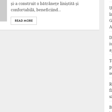
și-a construit o bătrânețe liniștită și
U
confortabilă, beneficiind...
î
G
READ MORE
A
D
i
a
T
p
s
R
f
s
B