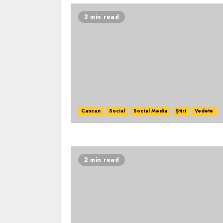
3 min read
Cancan
Social
Social Media
Știri
Vedete
2 min read