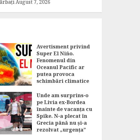
ărbați
August 7, 2026
Avertisment privind
Super El Niño.
Fenomenul din
Oceanul Pacific ar
putea provoca
schimbări climatice
majore
Unde am surprins-o
AUGUST 7, 2026
pe Livia ex-Bordea
înainte de vacanța cu
Spike. N-a plecat în
Grecia până nu și-a
rezolvat „urgența”
AUGUST 7, 2026