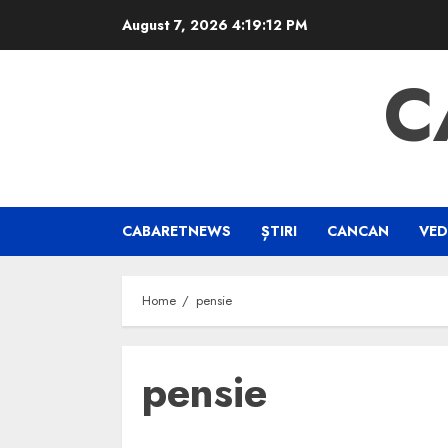
Skip
August 7, 2026
4:19:13 PM
to
content
C
CABARETNEWS
ȘTIRI
CANCAN
VED
Home
pensie
pensie