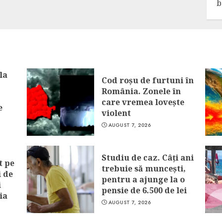
b
la
Cod roșu de furtuni în
România. Zonele în
care vremea lovește
e
violent
AUGUST 7, 2026
Studiu de caz. Câți ani
t pe
trebuie să muncești,
i de
pentru a ajunge la o
i
pensie de 6.500 de lei
ia
AUGUST 7, 2026