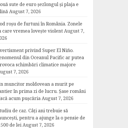
ouă sute de euro șezlongul și plaja e
lină
August 7, 2026
od roșu de furtuni în România. Zonele
n care vremea lovește violent
August 7,
026
vertisment privind Super El Niño.
enomenul din Oceanul Pacific ar putea
rovoca schimbări climatice majore
ugust 7, 2026
n muncitor moldovean a murit pe
antier în prima zi de lucru. Șase români
iscă acum pușcăria
August 7, 2026
tudiu de caz. Câți ani trebuie să
uncești, pentru a ajunge la o pensie de
.500 de lei
August 7, 2026