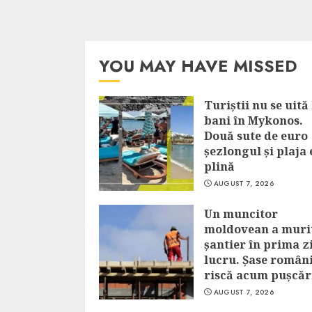
YOU MAY HAVE MISSED
Turiștii nu se uită 
bani în Mykonos.
Două sute de euro
șezlongul și plaja 
plină
AUGUST 7, 2026
Un muncitor
moldovean a muri
șantier în prima z
lucru. Șase român
riscă acum pușcăr
AUGUST 7, 2026