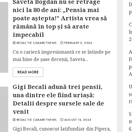
Saveta Bogdan nu se retrage
D
nici la 80 de ani: „Pensia mai
p
poate aștepta!” Artista vrea să
C
rămână în top și să arate
î
impecabil
2
REDACTIE CABARETNEWS
FEBRUARY 3, 2026
Cu o carieră impresionantă ce se întinde pe
A
mai bine de șase decenii, Saveta...
F
p
READ MORE
A
Gigi Becali adună trei pensii,
U
ș
una dintre ele fiind uriașă:
r
Detalii despre sursele sale de
venit
S
REDACTIE CABARETNEWS
AUGUST 14, 2024
m
Gigi Becali, cunoscut latifundiar din Pipera,
6