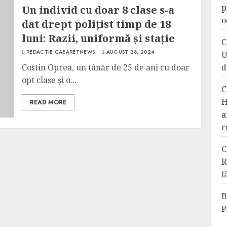
p
Un individ cu doar 8 clase s-a
o
dat drept polițist timp de 18
luni: Razii, uniformă și stație
C
REDACTIE CABARETNEWS
AUGUST 26, 2024
U
Costin Oprea, un tânăr de 25 de ani cu doar
d
opt clase și o...
C
H
READ MORE
a
r
C
R
l
B
P