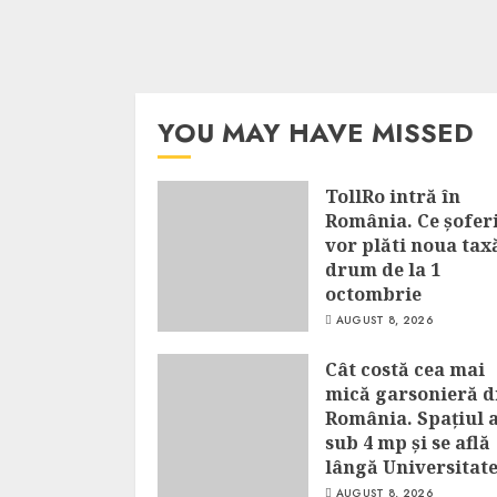
YOU MAY HAVE MISSED
TollRo intră în
România. Ce șofer
vor plăti noua tax
drum de la 1
octombrie
AUGUST 8, 2026
Cât costă cea mai
mică garsonieră d
România. Spațiul 
sub 4 mp și se află
lângă Universitat
AUGUST 8, 2026