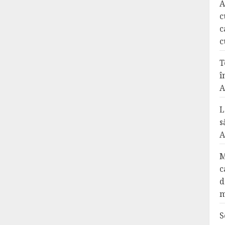
A
c
c
c
T
î
A
L
s
A
M
c
d
m
S