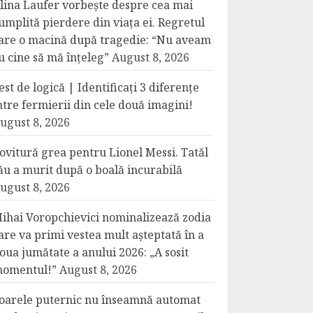
lina Laufer vorbește despre cea mai
umplită pierdere din viața ei. Regretul
are o macină după tragedie: “Nu aveam
u cine să mă înțeleg”
August 8, 2026
est de logică | Identificați 3 diferențe
ntre fermierii din cele două imagini!
ugust 8, 2026
ovitură grea pentru Lionel Messi. Tatăl
ău a murit după o boală incurabilă
ugust 8, 2026
ihai Voropchievici nominalizează zodia
are va primi vestea mult așteptată în a
oua jumătate a anului 2026: „A sosit
omentul!”
August 8, 2026
oarele puternic nu înseamnă automat