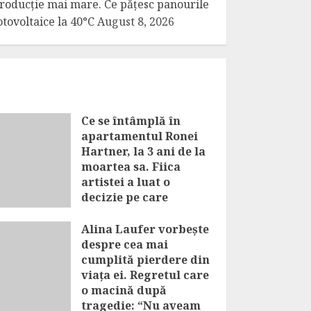
roducție mai mare. Ce pățesc panourile
otovoltaice la 40°C
August 8, 2026
Ce se întâmplă în
apartamentul Ronei
Hartner, la 3 ani de la
moartea sa. Fiica
artistei a luat o
decizie pe care
familia o respectă cu
sfințenie
Alina Laufer vorbește
despre cea mai
AUGUST 8, 2026
cumplită pierdere din
viața ei. Regretul care
o macină după
tragedie: “Nu aveam