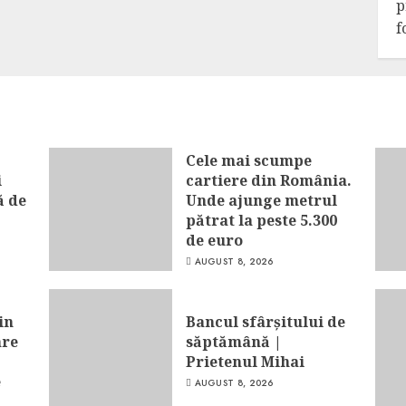
p
f
Cele mai scumpe
i
cartiere din România.
ă de
Unde ajunge metrul
pătrat la peste 5.300
de euro
AUGUST 8, 2026
in
Bancul sfârșitului de
are
săptămână |
Prietenul Mihai
e
AUGUST 8, 2026