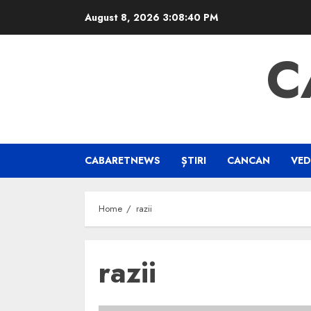
Skip
August 8, 2026
3:08:41 PM
to
content
C
CABARETNEWS
ȘTIRI
CANCAN
VED
Home
razii
razii