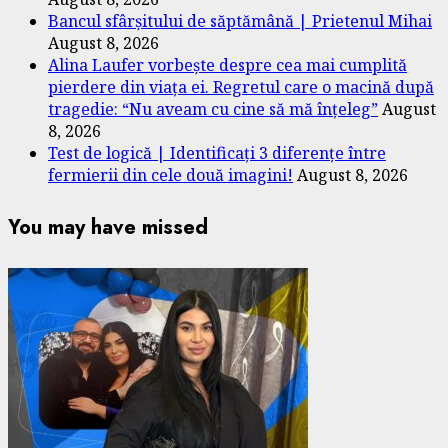
Bancul sfârșitului de săptămână | Prietenul Mihai
August 8, 2026
Alina Laufer vorbește despre cea mai cumplită
pierdere din viața ei. Regretul care o macină după
tragedie: “Nu aveam cu cine să mă înțeleg”
August
8, 2026
Test de logică | Identificați 3 diferențe între
fermierii din cele două imagini!
August 8, 2026
You may have missed