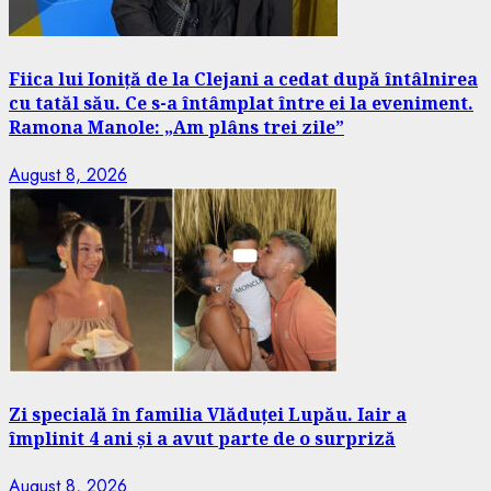
Fiica lui Ioniță de la Clejani a cedat după întâlnirea
cu tatăl său. Ce s-a întâmplat între ei la eveniment.
Ramona Manole: „Am plâns trei zile”
August 8, 2026
Zi specială în familia Vlăduței Lupău. Iair a
împlinit 4 ani și a avut parte de o surpriză
August 8, 2026