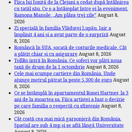
Fiica lui Ioniță de la Clejani a cedat după întâlnirea
cu tatăl său. Ce s-a întâmplat între ei la eveniment.
Ramona Manole: „Am plâns trei zile”
August 8,
2026
Zi specială în familia Vlăduței Lupău. Iair a
împlinit 4 ani și a avut parte de o surpriză
August
8, 2026
Româncă în SUA, șocată de costurile medicale. Cât
a plătit chiar și cu asigurare
August 8, 2026
TollRo intră în România. Ce șoferi vor plăti noua
taxă de drum de la 1 octombrie
August 8, 2026
Cele mai scumpe cartiere din România. Unde
ajunge metrul pătrat la peste 5.300 de euro
August
8, 2026
Ce se întâmplă în apartamentul Ronei Hartner, la 3
ani de la moartea sa. Fiica artistei a luat o decizie
pe care familia o respectă cu sfințenie
August 8,
2026
Cât costă cea mai mică garsonieră din România.
Spațiul are sub 4 mp și se află lângă Universitate
August 8, 2026