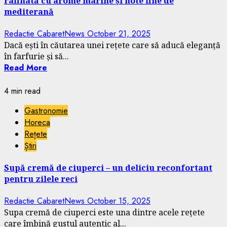
rafinată cu arome marine și note fine de
mediterană
Redactie CabaretNews
October 21, 2025
Dacă ești în căutarea unei rețete care să aducă eleganță
în farfurie și să...
Read More
4 min read
Gastronomie
Horeca
Rețete
Știri
Supă cremă de ciuperci – un deliciu reconfortant
pentru zilele reci
Redactie CabaretNews
October 15, 2025
Supa cremă de ciuperci este una dintre acele rețete
care îmbină gustul autentic al...