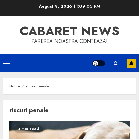
Skip
August 8, 2026
11:09:06 PM
to
content
CABARET NEWS
PAREREA NOASTRA CONTEAZA!
Primary
Menu
Home
riscuri penale
riscuri penale
3 min read