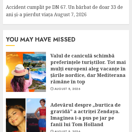
Accident cumplit pe DN 67. Un bărbat de doar 33 de
ani și-a pierdut viața
August 7, 2026
YOU MAY HAVE MISSED
Valul de caniculă schimbă
preferințele turiștilor. Tot mai
mulți europeni aleg vacanțe în
țările nordice, dar Mediterana
rămâne în top
AUGUST 8, 2026
Adevărul despre „burtica de
gravidă” a actriței Zendaya.
Imaginea i-a pus pe jar pe
fanii lui Tom Holland
AUGUST 8, 2026