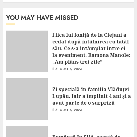
YOU MAY HAVE MISSED
Fiica lui Ioniță de la Clejani a
cedat după întâlnirea cu tatăl
său. Ce s-a întâmplat între ei
la eveniment. Ramona Manole:
„Am plâns trei zile”
AUGUST 8, 2026
Zi specială în familia Vlăduței
Lupău. Iair a împlinit 4 ani și a
avut parte de o surpriză
AUGUST 8, 2026
Româncă în SUA, șocată de