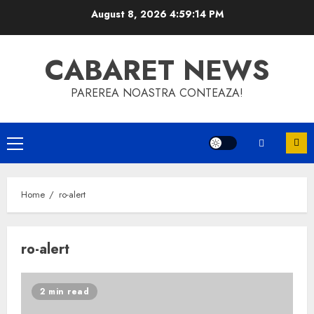
Skip
August 8, 2026
4:59:14 PM
to
content
CABARET NEWS
PAREREA NOASTRA CONTEAZA!
Primary
Menu
Home
ro-alert
ro-alert
2 min read