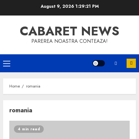
Skip
August 9, 2026
1:29:22 PM
to
content
CABARET NEWS
PAREREA NOASTRA CONTEAZA!
Primary
Menu
Home
romania
romania
4 min read