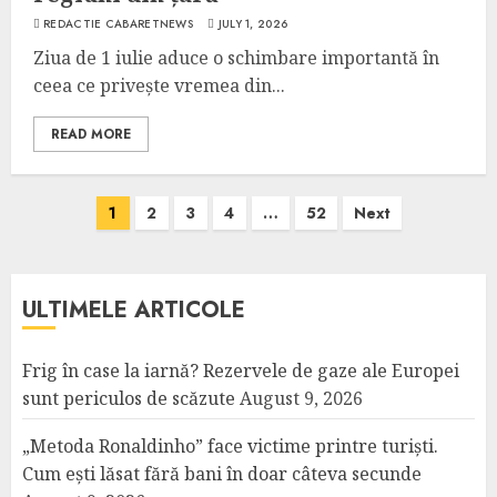
REDACTIE CABARETNEWS
JULY 1, 2026
Ziua de 1 iulie aduce o schimbare importantă în
ceea ce privește vremea din...
READ MORE
Posts
1
2
3
4
…
52
Next
pagination
ULTIMELE ARTICOLE
Frig în case la iarnă? Rezervele de gaze ale Europei
sunt periculos de scăzute
August 9, 2026
„Metoda Ronaldinho” face victime printre turiști.
Cum ești lăsat fără bani în doar câteva secunde