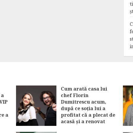
t
ș
C
f
s
i
Cum arată casa lui
 a
chef Florin
 VIP
Dumitrescu acum,
după ce soția lui a
re a
profitat că a plecat de
acasă și a renovat
vel
locuința