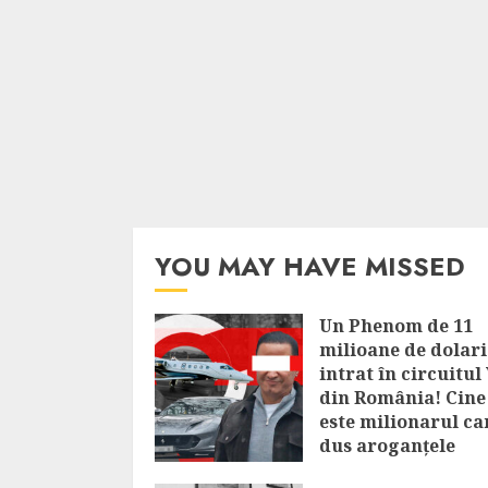
YOU MAY HAVE MISSED
Un Phenom de 11
milioane de dolari
intrat în circuitul
din România! Cine
este milionarul ca
dus aroganțele
bogaților la alt ni