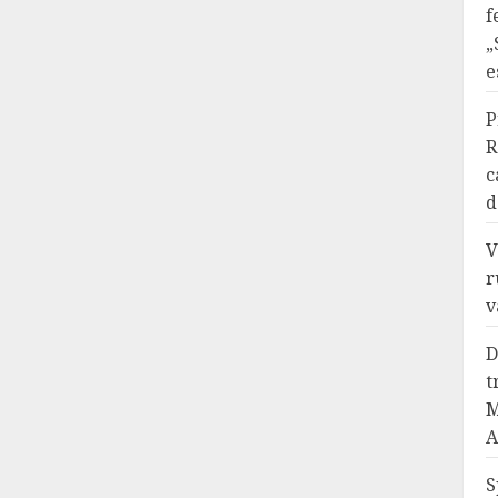
f
„
e
P
R
c
d
V
r
v
D
t
M
A
S