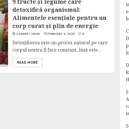
9 fructe și legume care
i
detoxifică organismul:
e
Alimentele esențiale pentru un
b
corp curat și plin de energie
C
CABARET NEWS
FEBRUARY 4, 2025
8
D
Detoxifierea este un proces natural pe care
p
corpul nostru îl face constant, însă este...
l
READ MORE
D
R
H
Ș
A
c
s
S