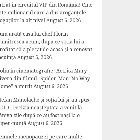
ntrat în circuitul VIP din România! Cine
ste milionarul care a dus aroganțele
ogaților la alt nivel
August 6, 2026
um arată casa lui chef Florin
umitrescu acum, după ce soția lui a
rofitat că a plecat de acasă și a renovat
ocuința
August 6, 2026
oliu în cinematografie! Actrița Mary
ivera din filmul „Spider-Man: No Way
ome” a murit
August 6, 2026
tefan Manolache și soția lui și-au spus
DIO! Decizia neașteptată a venit la
âteva zile după ce au fost nași la o
uper-nuntă
August 6, 2026
emnele menopauzei pe care multe