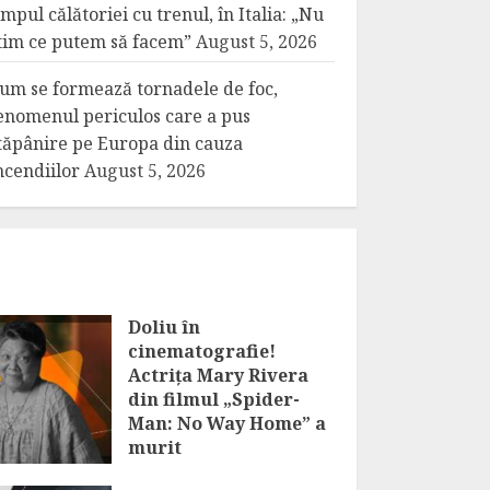
impul călătoriei cu trenul, în Italia: „Nu
tim ce putem să facem”
August 5, 2026
um se formează tornadele de foc,
enomenul periculos care a pus
tăpânire pe Europa din cauza
ncendiilor
August 5, 2026
Doliu în
cinematografie!
Actrița Mary Rivera
din filmul „Spider-
Man: No Way Home” a
murit
AUGUST 6, 2026