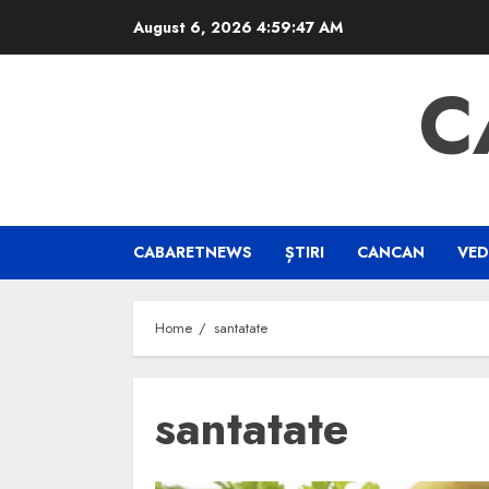
Skip
August 6, 2026
4:59:48 AM
to
content
C
CABARETNEWS
ȘTIRI
CANCAN
VED
Home
santatate
santatate