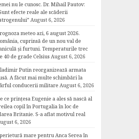
emei nu le cunosc. Dr. Mihail Pautov:
Sunt efecte reale ale scăderii
strogenului”
August 6, 2026
rognoza meteo azi, 6 august 2026.
omânia, cuprinsă de un nou val de
aniculă și furtuni. Temperaturile trec
e 40 de grade Celsius
August 6, 2026
ladimir Putin reorganizează armata
usă. A făcut mai multe schimbări la
ârful conducerii militare
August 6, 2026
e ce prințesa Eugenie a ales să nască al
reilea copil în Portugalia în loc de
area Britanie. S-a aflat motivul real
ugust 6, 2026
perietură mare pentru Anca Serea în