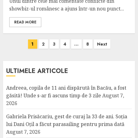
Unul dintre cele mai comentate conflicte din
showbiz-ul românesc a ajuns într-un nou punct...
READ MORE
Posts
1
2
3
4
…
8
Next
pagination
ULTIMELE ARTICOLE
Andreea, copila de 11 ani dispărută în Bacău, a fost
găsită! Unde s-ar fi ascuns timp de 3 zile
August 7,
2026
Gabriela Prisăcariu, gest de curaj la 33 de ani. Soția
lui Dani Oțil a făcut parasailing pentru prima dată
August 7, 2026