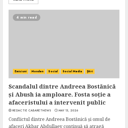
4 min read
Emisiuni
Monden
Social
Social Media
Știri
Scandalul dintre Andreea Bostănică
și Abush ia amploare. Fosta soție a
afaceristului a intervenit public
REDACTIE CABARETNEWS
MAY 13, 2026
Conflictul dintre Andreea Bostănică și omul de
afaceri Akbar Abdullaev continuă să atragă