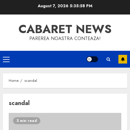
Skip
August 7, 2026
5:35:59 PM
to
content
CABARET NEWS
PAREREA NOASTRA CONTEAZA!
Primary
Menu
Home
scandal
scandal
3 min read