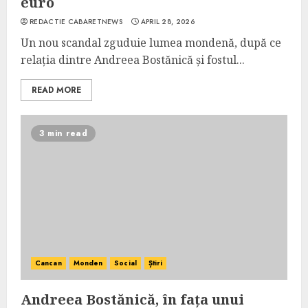
euro
REDACTIE CABARETNEWS
APRIL 28, 2026
Un nou scandal zguduie lumea mondenă, după ce
relația dintre Andreea Bostănică și fostul...
READ MORE
3 min read
Cancan
Monden
Social
Știri
Andreea Bostănică, în fața unui