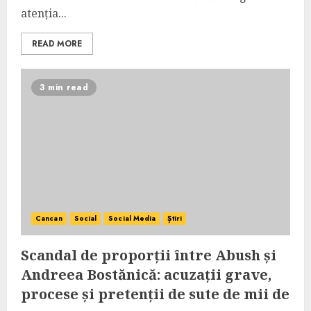
atenția...
READ MORE
3 min read
Cancan
Social
Social Media
Știri
Scandal de proporții între Abush și
Andreea Bostănică: acuzații grave,
procese și pretenții de sute de mii de