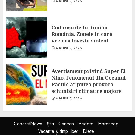
AUGUST 7, 2026
Cod roșu de furtuni în
România. Zonele în care
vremea lovește violent
AUGUST 7, 2026
Avertisment privind Super El
Niño. Fenomenul din Oceanul
Pacific ar putea provoca
schimbări climatice majore
AUGUST 7, 2026
CabaretNews
Știri
Cancan
Vedete
Horoscop
Vacanțe și timp liber
Diete