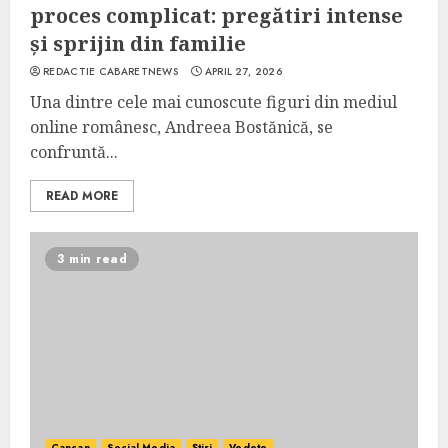
proces complicat: pregătiri intense
și sprijin din familie
REDACTIE CABARETNEWS
APRIL 27, 2026
Una dintre cele mai cunoscute figuri din mediul
online românesc, Andreea Bostănică, se
confruntă...
READ MORE
3 min read
Cancan
Social Media
Știri
Vedete