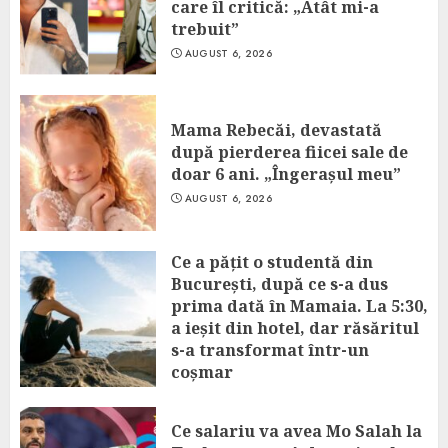
care îl critică: „Atât mi-a
trebuit”
AUGUST 6, 2026
Mama Rebecăi, devastată
după pierderea fiicei sale de
doar 6 ani. „Îngerașul meu”
AUGUST 6, 2026
Ce a pățit o studentă din
București, după ce s-a dus
prima dată în Mamaia. La 5:30,
a ieșit din hotel, dar răsăritul
s-a transformat într-un
coșmar
AUGUST 6, 2026
Ce salariu va avea Mo Salah la