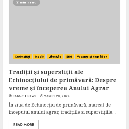
2 min read
Curiozități
Inedit
Lifestyle
Știri
Vacanțe și timp liber
Tradiții și superstiții ale
Echinocțiului de primăvară: Despre
vreme și începerea Anului Agrar
CABARET NEWS
MARCH 20, 2024
În ziua de Echinocțiu de primăvară, marcat de
începutul anului agrar, tradițiile și superstițiile...
READ MORE