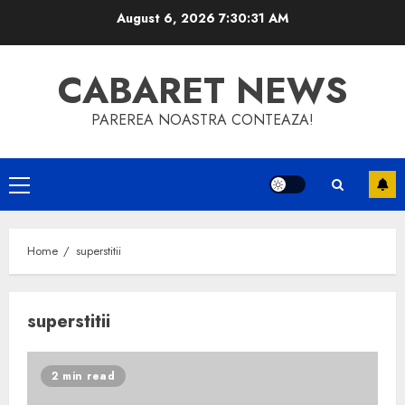
Skip
August 6, 2026
7:30:31 AM
to
content
CABARET NEWS
PAREREA NOASTRA CONTEAZA!
Primary
Menu
Home
superstitii
superstitii
2 min read