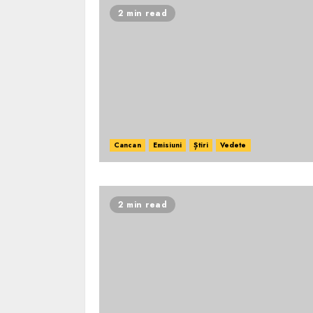
2 min read
Cancan
Emisiuni
Știri
Vedete
2 min read