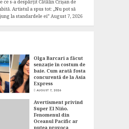
e ce s-a despărțit Cătălin Crișan de
ubită. Artistul a spus tot: „Nu pot să
jung la standardele ei”
August 7, 2026
Olga Barcari a făcut
senzație în costum de
baie. Cum arată fosta
concurentă de la Asia
Express
AUGUST 7, 2026
Avertisment privind
Super El Niño.
Fenomenul din
Oceanul Pacific ar
putea provoca