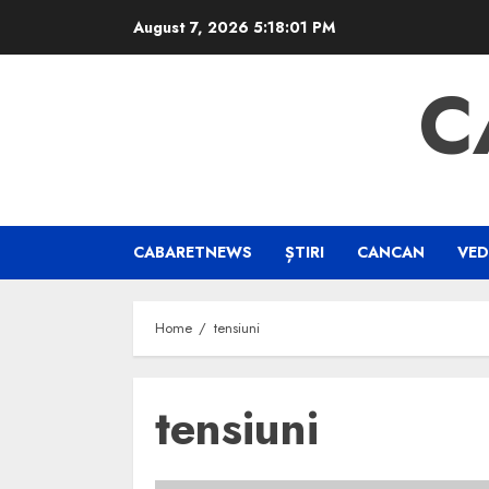
Skip
August 7, 2026
5:18:01 PM
to
content
C
CABARETNEWS
ȘTIRI
CANCAN
VED
Home
tensiuni
tensiuni