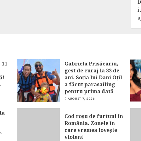
D
i
a
 11
Gabriela Prisăcariu,
gest de curaj la 33 de
ă!
ani. Soția lui Dani Oțil
s
a făcut parasailing
pentru prima dată
AUGUST 7, 2026
la
Cod roșu de furtuni în
România. Zonele în
care vremea lovește
e
violent