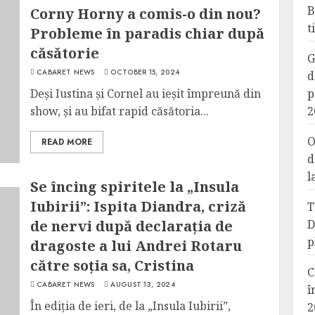
B
Corny Horny a comis-o din nou?
t
Probleme în paradis chiar după
căsătorie
G
CABARET NEWS
OCTOBER 15, 2024
d
Deși Iustina și Cornel au ieșit împreună din
p
show, și au bifat rapid căsătoria...
2
O
READ MORE
d
l
Se încing spiritele la „Insula
Iubirii”: Ispita Diandra, criză
T
de nervi după declarația de
D
p
dragoste a lui Andrei Rotaru
către soția sa, Cristina
C
CABARET NEWS
AUGUST 13, 2024
î
În ediția de ieri, de la „Insula Iubirii”,
2