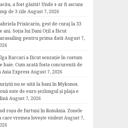
acău, a fost găsită! Unde s-ar fi ascuns
imp de 3 zile
August 7, 2026
abriela Prisăcariu, gest de curaj la 33
e ani. Soția lui Dani Oțil a făcut
arasailing pentru prima dată
August 7,
026
lga Barcari a făcut senzație în costum
e baie. Cum arată fosta concurentă de
a Asia Express
August 7, 2026
uriștii nu se uită la bani în Mykonos.
ouă sute de euro șezlongul și plaja e
lină
August 7, 2026
od roșu de furtuni în România. Zonele
n care vremea lovește violent
August 7,
026