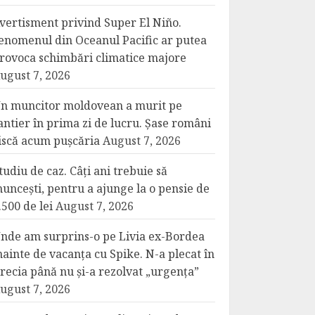
vertisment privind Super El Niño.
enomenul din Oceanul Pacific ar putea
rovoca schimbări climatice majore
ugust 7, 2026
n muncitor moldovean a murit pe
antier în prima zi de lucru. Șase români
iscă acum pușcăria
August 7, 2026
tudiu de caz. Câți ani trebuie să
uncești, pentru a ajunge la o pensie de
.500 de lei
August 7, 2026
nde am surprins-o pe Livia ex-Bordea
nainte de vacanța cu Spike. N-a plecat în
recia până nu și-a rezolvat „urgența”
ugust 7, 2026