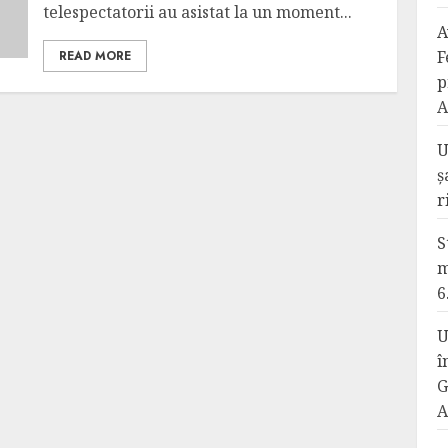
telespectatorii au asistat la un moment...
A
F
READ MORE
p
A
U
ș
r
S
m
6
U
î
G
A