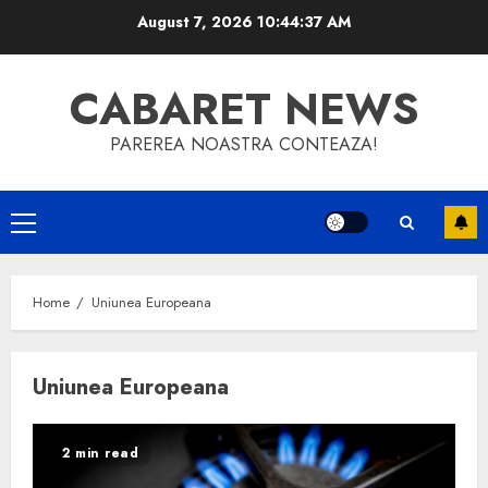
Skip
August 7, 2026
10:44:38 AM
to
content
CABARET NEWS
PAREREA NOASTRA CONTEAZA!
Primary
Menu
Home
Uniunea Europeana
Uniunea Europeana
2 min read