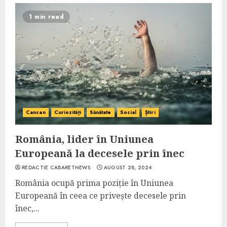
1 min read
Cancan
Curiozități
Sănătate
Social
Știri
România, lider în Uniunea
Europeană la decesele prin înec
REDACTIE CABARETNEWS
AUGUST 28, 2024
România ocupă prima poziție în Uniunea
Europeană în ceea ce privește decesele prin
înec,...