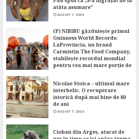
i-au spus că „s-a îngrășat de la
atâta asumare”
AUGUST 7, 2026
(P) NIBIRU găzduiește primul
Guinness World Records:
LaProvincia, un brand
Carmistin The Food Company,
stabilește recordul mondial
pentru cea mai mare porție de
aripioare de pui servită la un
eveniment
Nicolae Stoica – ultimul mare
AUGUST 7, 2026
interbelic. O recuperare
istorică după mai bine de 80
de ani
AUGUST 7, 2026
Cioban din Argeș, atacat de
urs în timp ce își apăra turma