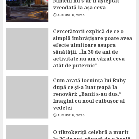
Nimeni nu s-ar fi așteptat
vreodată la așa ceva
AUGUST 8, 2026
Cercetătorii explică de ce o
simplă îmbrățișare poate avea
efecte uimitoare asupra
sănătății. „În 30 de ani de
activitate nu am văzut ceva
atât de puternic”
AUGUST 8, 2026
Cum arată locuința lui Ruby
după ce și-a luat țeapă la
renovări: „Banii s-au dus.”
Imagini cu noul cuibușor al
vedetei
AUGUST 8, 2026
O tiktokeriță celebră a murit