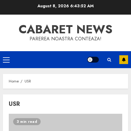
Skip
August 8, 2026
6:43:52 AM
to
content
CABARET NEWS
PAREREA NOASTRA CONTEAZA!
Primary
Menu
Home
USR
USR
3 min read