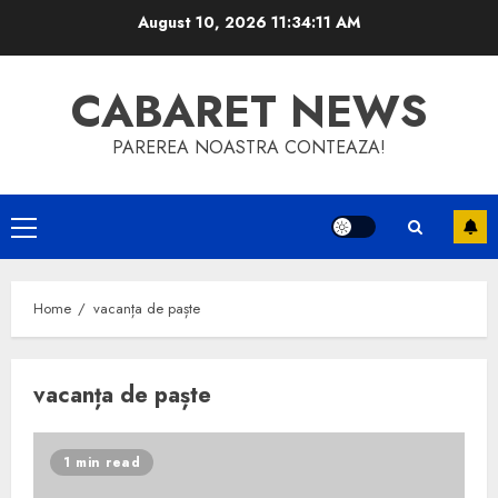
Skip
August 10, 2026
11:34:11 AM
to
content
CABARET NEWS
PAREREA NOASTRA CONTEAZA!
Primary
Menu
Home
vacanța de paște
vacanța de paște
1 min read