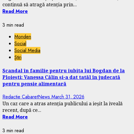
continuă să atragă atenția prin...
Read More
3 min read
Monden
Social
Social Media
Știri
Scandal în familie pentru iubita lui Bogdan de la
Ploiești: Vanessa Călin și-a dat tatăl în judecată
pentru pensie alimentară
Redactie CabaretNews
March 31, 2026
Un caz care a atras atenția publicului a ieșit la iveală
recent, după ce...
Read More
3 min read