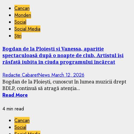
Cancan
Monden
Social
Social Media
Știri
Bogdan de la Ploiești și Vanessa, apariție
spectaculoasă după o noapte de club. Artistul își
răsfață iubita în ciuda programului încărcat
Redactie CabaretNews
March 12, 2026
Bogdan de la Ploiești, cunoscut în lumea muzicii drept
BDLP, continuă să atragă atenția...
Read More
4 min read
Cancan
Social