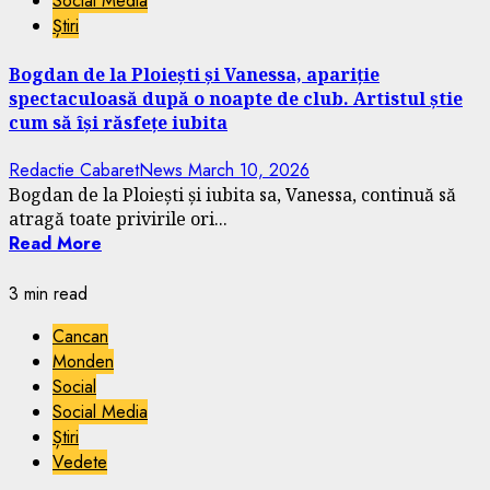
Social Media
Știri
Bogdan de la Ploiești și Vanessa, apariție
spectaculoasă după o noapte de club. Artistul știe
cum să își răsfețe iubita
Redactie CabaretNews
March 10, 2026
Bogdan de la Ploiești și iubita sa, Vanessa, continuă să
atragă toate privirile ori...
Read More
3 min read
Cancan
Monden
Social
Social Media
Știri
Vedete