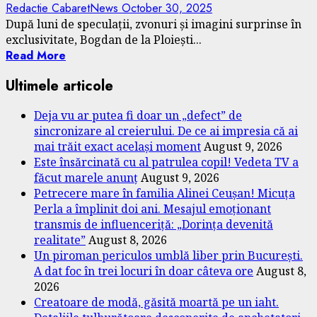
Redactie CabaretNews
October 30, 2025
După luni de speculații, zvonuri și imagini surprinse în
exclusivitate, Bogdan de la Ploiești...
Read More
Ultimele articole
Deja vu ar putea fi doar un „defect” de
sincronizare al creierului. De ce ai impresia că ai
mai trăit exact același moment
August 9, 2026
Este însărcinată cu al patrulea copil! Vedeta TV a
făcut marele anunț
August 9, 2026
Petrecere mare în familia Alinei Ceușan! Micuța
Perla a împlinit doi ani. Mesajul emoționant
transmis de influenceriță: „Dorința devenită
realitate”
August 8, 2026
Un piroman periculos umblă liber prin București.
A dat foc în trei locuri în doar câteva ore
August 8,
2026
Creatoare de modă, găsită moartă pe un iaht.