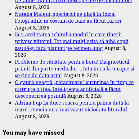
Detaliile tulburătoare descoperite de anchetatori
August 8, 2026
Natalia Mateuț, spectacol pe plajă în Ibiza.
Fotografiile în costum de baie au făcut furori
August 8, 2026
Eco-anxietatea schimbă modul în care tinerii
privesc viitorul. Tot mai mulți ezită să aibă copii
sau să-și facă planuri pe termen lung
August 8,
2026
Probleme de sănătate pentru Lora! Diagnosticul
primit din parte medicilor: „Fata intră la terapie și
se ține de data asta”
August 8, 2026
O gaură neagră „rătăcitoare” surprinsă în timp ce
distruge o stea. Inteligența artificială a făcut
descoperirea posibilă
August 8, 2026
Adrian Lup își duce soacra pentru prima dată la
mare. Femeia nu a mai văzut niciodată litoralul
August 8, 2026
You may have missed