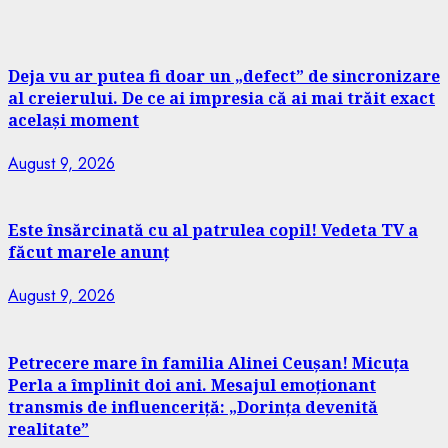
Deja vu ar putea fi doar un „defect” de sincronizare
al creierului. De ce ai impresia că ai mai trăit exact
același moment
August 9, 2026
Este însărcinată cu al patrulea copil! Vedeta TV a
făcut marele anunț
August 9, 2026
Petrecere mare în familia Alinei Ceușan! Micuța
Perla a împlinit doi ani. Mesajul emoționant
transmis de influenceriță: „Dorința devenită
realitate”