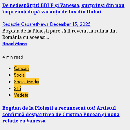
De nedespărțit! BDLP și Vanessa, surprinși din nou
împreună după vacanța de lux din Dubai
Redactie CabaretNews
December 15, 2025
Bogdan de la Ploiești pare să fi revenit la rutina din
România cu aceeași...
Read More
4 min read
Cancan
Social
Social Media
Știri
Vedete
Bogdan de la Ploiești a recunoscut tot! Artistul
confirmă despărțirea de Cristina Pucean și noua
relație cu Vanessa