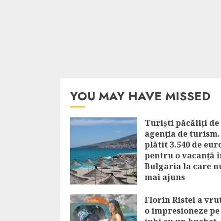
YOU MAY HAVE MISSED
Turiști păcăliți de
agenția de turism.
plătit 3.540 de eur
pentru o vacanță î
Bulgaria la care n
mai ajuns
AUGUST 6, 2026
Florin Ristei a vru
o impresioneze pe