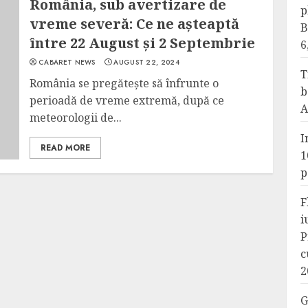
România, sub avertizare de
p
vreme severă: Ce ne așteaptă
B
între 22 August și 2 Septembrie
6
CABARET NEWS
AUGUST 22, 2024
T
România se pregătește să înfrunte o
b
perioadă de vreme extremă, după ce
A
meteorologii de...
I
READ MORE
1
p
F
i
P
c
2
G