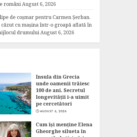
e români
August 6, 2026
lipe de coșmar pentru Carmen Șerban.
 căzut cu mașina într-o groapă aflată în
ijlocul drumului
August 6, 2026
Insula din Grecia
unde oamenii trăiesc
100 de ani. Secretul
longevității i-a uimit
pe cercetători
AUGUST 6, 2026
Cum își menține Elena
Gheorghe silueta în