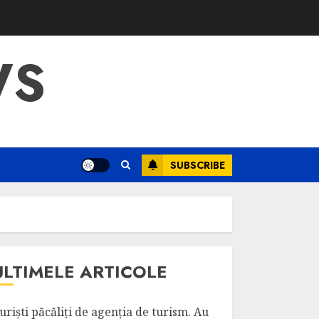
WS
SUBSCRIBE
ULTIMELE ARTICOLE
uriști păcăliți de agenția de turism. Au