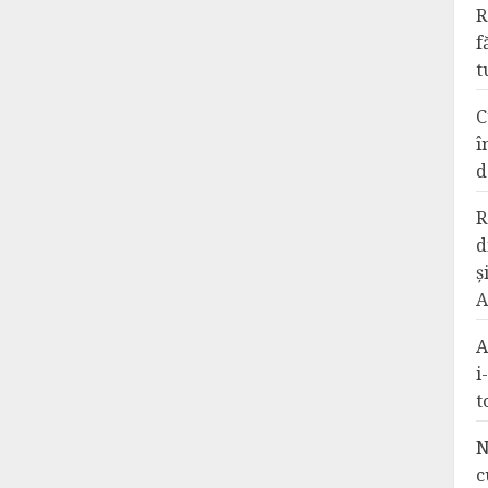
R
f
t
C
î
d
R
d
ș
A
A
i
t
N
c