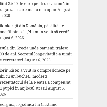
lătit 3.540 de euro pentru o vacanță în
ulgaria la care nu au mai ajuns
August
, 2026
iktokeriță din România, păcălită de
ona filipineză. „Nu mi-a venit să cred”
ugust 6, 2026
nsula din Grecia unde oamenii trăiesc
00 de ani. Secretul longevității i-a uimit
e cercetători
August 6, 2026
lorin Ristei a vrut sa o impresioneze pe
ubi cu un buchet…modest!
rezentatorul de la Neatza a compensat
u pupici în mijlocul străzii
August 6,
026
eorgina, logodnica lui Cristiano