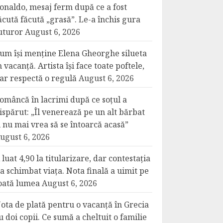
onaldo, mesaj ferm după ce a fost
ăcută făcută „grasă”. Le-a închis gura
uturor
August 6, 2026
um își menține Elena Gheorghe silueta
n vacanță. Artista își face toate poftele,
ar respectă o regulă
August 6, 2026
omâncă în lacrimi după ce soțul a
ispărut: „Îl venerează pe un alt bărbat
i nu mai vrea să se întoarcă acasă”
ugust 6, 2026
 luat 4,90 la titularizare, dar contestația
-a schimbat viața. Nota finală a uimit pe
oată lumea
August 6, 2026
ota de plată pentru o vacanță în Grecia
u doi copii. Ce sumă a cheltuit o familie