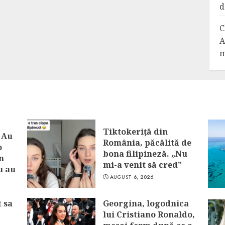
d
C
A
m
Tiktokeriță din
 Au
România, păcălită de
o
bona filipineză. „Nu
n
mi-a venit să cred”
u au
AUGUST 6, 2026
t sa
Georgina, logodnica
lui Cristiano Ronaldo,