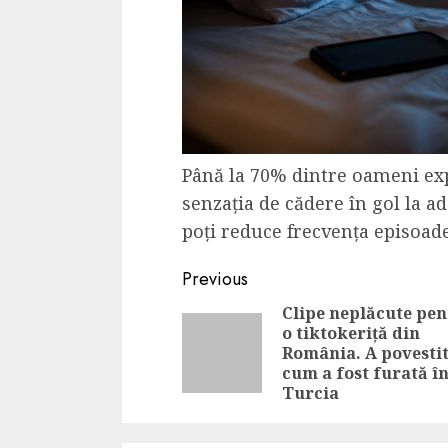
Până la 70% dintre oameni exp
senzația de cădere în gol la a
poți reduce frecvența episoad
Continue
Previous
Reading
Clipe neplăcute pen
o tiktokeriță din
România. A povesti
cum a fost furată î
Turcia