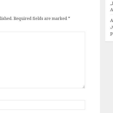
„
A
lished.
Required fields are marked
*
A
„
p