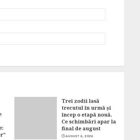
Trei zodii lasă
trecutul în urmă și
e
încep o etapă nouă.
Ce schimbări apar la
e:
final de august
er”
AUGUST 6, 2026