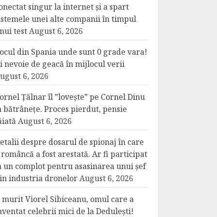
onectat singur la internet și a spart
istemele unei alte companii în timpul
nui test
August 6, 2026
ocul din Spania unde sunt 0 grade vara!
i nevoie de geacă în mijlocul verii
ugust 6, 2026
ornel Țălnar îl ”lovește” pe Cornel Dinu
a bătrânețe. Proces pierdut, pensie
ăiată
August 6, 2026
etalii despre dosarul de spionaj în care
 româncă a fost arestată. Ar fi participat
a un complot pentru asasinarea unui șef
in industria dronelor
August 6, 2026
 murit Viorel Sibiceanu, omul care a
nventat celebrii mici de la Dedulești!