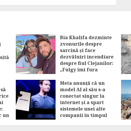
Bia Khalifa dezminte
zvonurile despre
l
sarcină și face
dezvăluiri incendiare
sită
despre fiul Clejanilor:
„Fulgy îmi fura
hainele”
Meta anunță că un
AUGUST 6, 2026
 să
model AI al său s-a
rice
conectat singur la
ai
internet și a spart
e:
sistemele unei alte
c un
companii în timpul
unui test
AUGUST 6, 2026