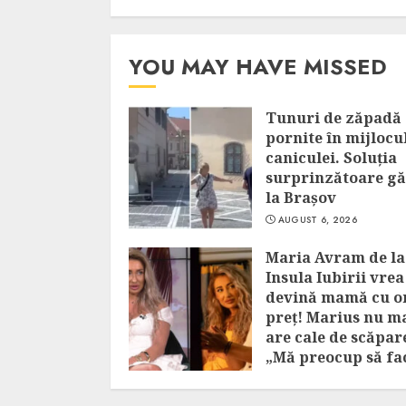
AUGUST 6, 2026
YOU MAY HAVE MISSED
Tunuri de zăpadă
pornite în mijlocu
caniculei. Soluția
surprinzătoare gă
la Brașov
AUGUST 6, 2026
Maria Avram de la
Insula Iubirii vrea
devină mamă cu o
preț! Marius nu m
are cale de scăpar
„Mă preocup să fa
bebe”
AUGUST 6, 2026