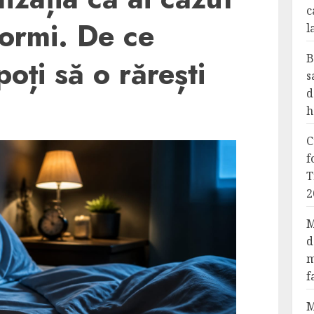
c
ormi. De ce
l
B
oți să o rărești
s
d
h
C
f
T
2
M
d
m
f
M