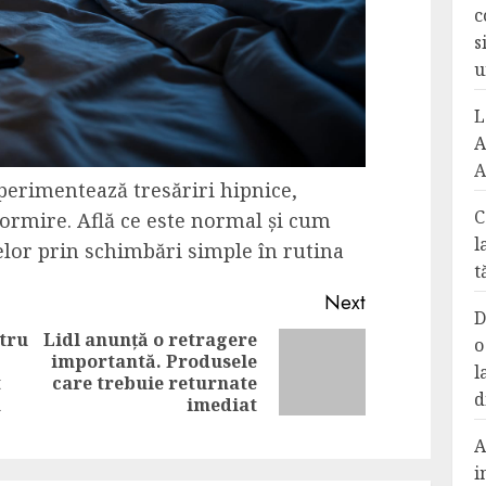
c
s
u
L
A
A
erimentează tresăriri hipnice,
C
dormire. Află ce este normal și cum
l
elor prin schimbări simple în rutina
t
Next
D
tru
Lidl anunță o retragere
o
importantă. Produsele
Next
l
Previous
t
care trebuie returnate
post:
d
post:
n
imediat
A
i