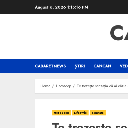
Skip
August 6, 2026
1:15:17 PM
to
content
C
CABARETNEWS
ȘTIRI
CANCAN
VED
Home
Horoscop
Te trezește senzația că ai căzut
Horoscop
Lifestyle
Sănătate
Te trezește se