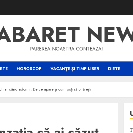
ABARET NE
PAREREA NOASTRA CONTEAZA!
ETE
HOROSCOP
VACANȚE ȘI TIMP LIBER
DIETE
 chiar când adormi. De ce apare și cum poți să o rărești
nzația că ai căzut
T