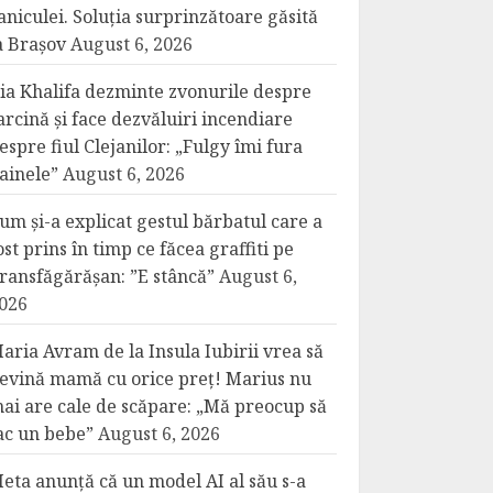
aniculei. Soluția surprinzătoare găsită
a Brașov
August 6, 2026
ia Khalifa dezminte zvonurile despre
arcină și face dezvăluiri incendiare
espre fiul Clejanilor: „Fulgy îmi fura
ainele”
August 6, 2026
um și-a explicat gestul bărbatul care a
ost prins în timp ce făcea graffiti pe
ransfăgărășan: ”E stâncă”
August 6,
026
aria Avram de la Insula Iubirii vrea să
evină mamă cu orice preț! Marius nu
ai are cale de scăpare: „Mă preocup să
ac un bebe”
August 6, 2026
eta anunță că un model AI al său s-a