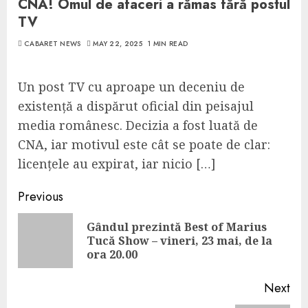
CNA! Omul de afaceri a rămas fără postul
TV
CABARET NEWS
MAY 22, 2025
1 MIN READ
Un post TV cu aproape un deceniu de
existență a dispărut oficial din peisajul
media românesc. Decizia a fost luată de
CNA, iar motivul este cât se poate de clar:
licențele au expirat, iar nicio […]
Continue
Previous
Reading
Gândul prezintă Best of Marius
Pre
Tucă Show – vineri, 23 mai, de la
pos
ora 20.00
Next