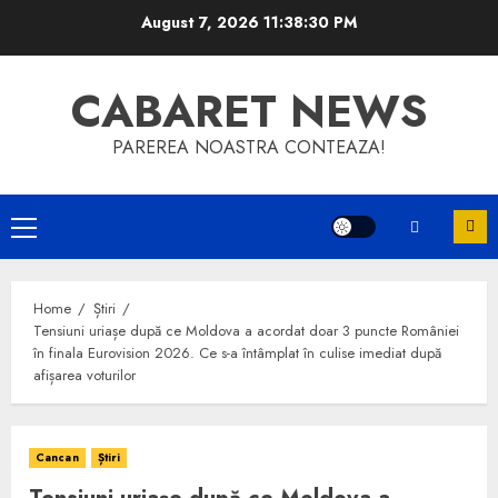
Skip
August 7, 2026
11:38:30 PM
to
content
CABARET NEWS
PAREREA NOASTRA CONTEAZA!
Primary
Menu
Home
Știri
Tensiuni uriașe după ce Moldova a acordat doar 3 puncte României
în finala Eurovision 2026. Ce s-a întâmplat în culise imediat după
afișarea voturilor
Cancan
Știri