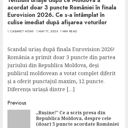
Tensiuni uriașe după ce Moldova a
acordat doar 3 puncte României în finala
Eurovision 2026. Ce s-a întâmplat în
culise imediat după afișarea voturilor
CABARET NEWS
MAY 17, 2026
1 MIN READ
Scandal uriaș după finala Eurovision 2026!
România a primit doar 3 puncte din partea
juriului din Republica Moldova, deși
publicul moldovean a votat complet diferit
și a oferit punctajul maxim, 12 puncte.
Diferența uriașă dintre […]
Continue
Previous
Reading
„Rușine!” Ce a scris presa din
Republica Moldova, despre cele
Pre
(doar) 3 puncte acordate României
pos