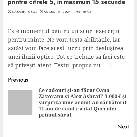
printre cifrele 5, în maximum 15 secunde
CABARET NEWS
AUGUST 2, 2024
1 MIN READ
Este momentul pentru un scurt exercițiu
pentru minte. Ne vom testa abilitățile, iar
astăzi vom face acest lucru prin deslușirea
unei iluzii optice. Tot ce trebuie să faci este
să privești atent. Testul propus nu […]
Continue
Previous
Reading
Ce cadouri și-au făcut Oana
Zăvoranu și Alex Ashraf? 3.000 € și
Pre
surpriza vine acum! Au sărbătorit
pos
11 ani de când i-a dat Queridei
primul sărut
Next