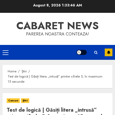
Skip
August 8, 2026
1:33:47 AM
to
content
CABARET NEWS
PAREREA NOASTRA CONTEAZA!
Primary
Menu
Home
Știri
Test de logică | Găsiți litera „intrusă” printre cifrele 5, în maximum
15 secunde
Cancan
Știri
Test de logică | Găsiți litera „intrusă”