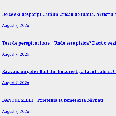
De ce s-a despărțit Cătălin Crișan de iubită. Artistul 
August 7, 2026
Test de perspicacitate | Unde este pisica? Dacă o ve
August 7, 2026
Răzvan, un șofer Bolt din București, a făcut calcul. 
August 7, 2026
BANCUL ZILEI | Prietenia la femei și la bărbați
August 7, 2026