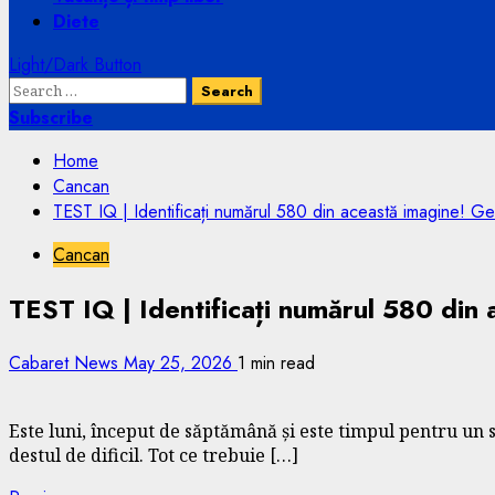
Diete
Light/Dark Button
Search
for:
Subscribe
Home
Cancan
TEST IQ | Identificați numărul 580 din această imagine! Ge
Cancan
TEST IQ | Identificați numărul 580 din 
Cabaret News
May 25, 2026
1 min read
Este luni, început de săptămână și este timpul pentru un sc
destul de dificil. Tot ce trebuie […]