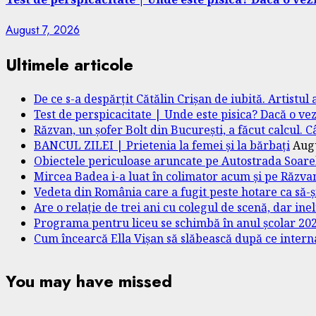
August 7, 2026
Ultimele articole
De ce s-a despărțit Cătălin Crișan de iubită. Artistul 
Test de perspicacitate | Unde este pisica? Dacă o v
Răzvan, un șofer Bolt din București, a făcut calcul. 
BANCUL ZILEI | Prietenia la femei și la bărbați
Augu
Obiectele periculoase aruncate pe Autostrada Soarel
Mircea Badea i-a luat în colimator acum și pe Răzvan
Vedeta din România care a fugit peste hotare ca să-ș
Are o relație de trei ani cu colegul de scenă, dar ine
Programa pentru liceu se schimbă în anul școlar 2026-
Cum încearcă Ella Vișan să slăbească după ce interna
You may have missed