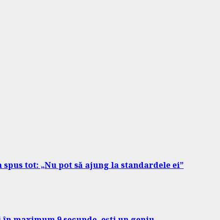
a spus tot: „Nu pot să ajung la standardele ei”
zi în maximum 9 secunde, ești un geniu