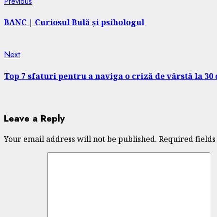
Continue
Previous
Previous
post:
Reading
BANC | Curiosul Bulă și psihologul
Next
Next
post:
Top 7 sfaturi pentru a naviga o criză de vârstă la 30 
Leave a Reply
Your email address will not be published.
Required field