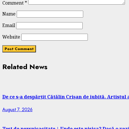
Comment
*
Name
Email
Website
Related News
De ce s-a despărțit Cătălin Crișan de iubită. Artistul 
August 7, 2026
Test de perspicacitate | Unde este pisica? Dacă o ve