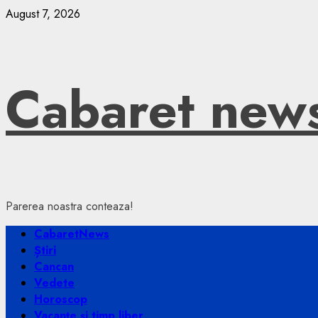
Skip
August 7, 2026
to
content
Cabaret new
Parerea noastra conteaza!
Primary
CabaretNews
Menu
Știri
Cancan
Vedete
Horoscop
Vacanțe și timp liber