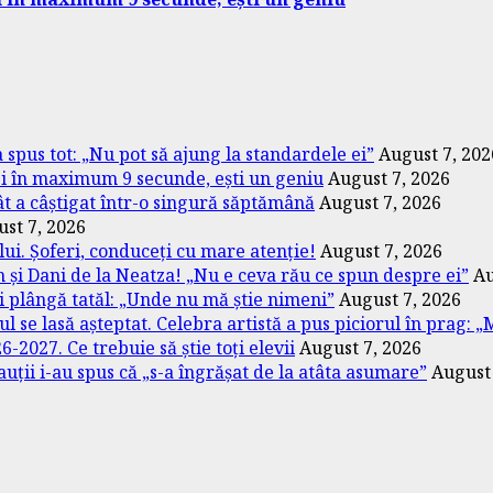
a spus tot: „Nu pot să ajung la standardele ei”
August 7, 202
ezi în maximum 9 secunde, ești un geniu
August 7, 2026
Cât a câștigat într-o singură săptămână
August 7, 2026
st 7, 2026
ui. Șoferi, conduceți cu mare atenție!
August 7, 2026
 și Dani de la Neatza! „Nu e ceva rău ce spun despre ei”
Au
i plângă tatăl: „Unde nu mă știe nimeni”
August 7, 2026
lul se lasă așteptat. Celebra artistă a pus piciorul în prag:
2027. Ce trebuie să știe toți elevii
August 7, 2026
uții i-au spus că „s-a îngrășat de la atâta asumare”
August 