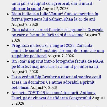
unui jaf. S-a luptat cu agresorul, dar a murit
ulterior la spital
August 7, 2026
Dieta indiană a Iulie Vântur! Cum se menține în
formă partenera lui Salman Khan la 46 de ani
August 7, 2026
Cum păstrezi corect fructele și legumele. Greșeala
pe care o fac mulți fără să-și dea seama
August 7,
2026
Prognoza meteo azi, 7 august 2026. Canicula
cuprinde sudul României, iar nopțile tropicale pun
stăpânire pe litoral
August 7, 2026
Un „om” a apărut într-o fotografie făcută de NASA
pe Marte. Imaginea care i-a uimit pe internauți
August 7, 2026
Fosta vedetă Big Brother a născut al șaselea copil
acasă, în dormitor. Ce nume adorabil a primit
bebelușul
August 7, 2026
Ancheta COVID-19 ia o nouă turnură. Anthony
Fauci, găsit vinovat de sfidarea Congresului
August
6, 2026