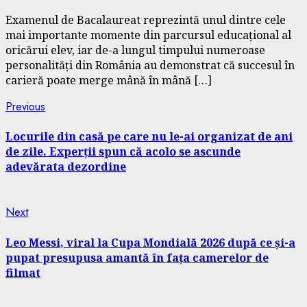
Examenul de Bacalaureat reprezintă unul dintre cele
mai importante momente din parcursul educațional al
oricărui elev, iar de-a lungul timpului numeroase
personalități din România au demonstrat că succesul în
carieră poate merge mână în mână […]
Continue
Previous
Previous
post:
Reading
Locurile din casă pe care nu le-ai organizat de ani
de zile. Experții spun că acolo se ascunde
adevărata dezordine
Next
Next
post:
Leo Messi, viral la Cupa Mondială 2026 după ce și-a
pupat presupusa amantă în fața camerelor de
filmat