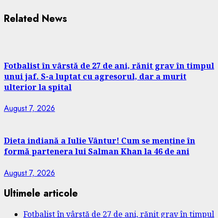
Related News
Fotbalist în vârstă de 27 de ani, rănit grav în timpul
unui jaf. S-a luptat cu agresorul, dar a murit
ulterior la spital
August 7, 2026
Dieta indiană a Iulie Vântur! Cum se menține în
formă partenera lui Salman Khan la 46 de ani
August 7, 2026
Ultimele articole
Fotbalist în vârstă de 27 de ani, rănit grav în timpul