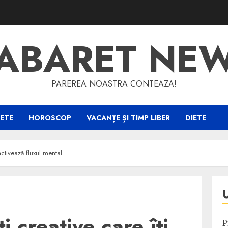
ABARET NE
PAREREA NOASTRA CONTEAZA!
ETE
HOROSCOP
VACANȚE ȘI TIMP LIBER
DIETE
 activează fluxul mental
i creative care îți
P