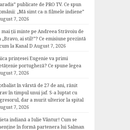
aradis” publicate de PRO TV. Ce spun
omânii: „Mă simt ca-n filmele indiene”
ugust 7, 2026
 mai ții minte pe Andreea Străvoiu de
a „Bravo, ai stil!”? Ce emisiune prezintă
cum la Kanal D
August 7, 2026
iica prințesei Eugenie va primi
etățenie portugheză? Ce spune legea
ugust 7, 2026
otbalist în vârstă de 27 de ani, rănit
rav în timpul unui jaf. S-a luptat cu
gresorul, dar a murit ulterior la spital
ugust 7, 2026
ieta indiană a Iulie Vântur! Cum se
enține în formă partenera lui Salman