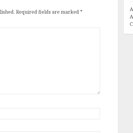
A
lished.
Required fields are marked
*
A
C