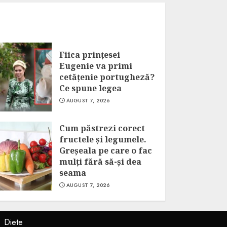
Fiica prințesei
Eugenie va primi
cetățenie portugheză?
Ce spune legea
AUGUST 7, 2026
Cum păstrezi corect
fructele și legumele.
Greșeala pe care o fac
mulți fără să-și dea
seama
AUGUST 7, 2026
Diete