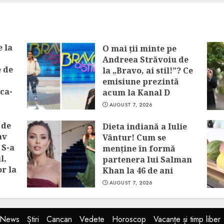
 la
O mai ții minte pe
Andreea Străvoiu de
e de
la „Bravo, ai stil!”? Ce
emisiune prezintă
ca-
acum la Kanal D
AUGUST 7, 2026
 de
Dieta indiană a Iulie
av
Vântur! Cum se
 S-a
menține în formă
l,
partenera lui Salman
or la
Khan la 46 de ani
AUGUST 7, 2026
tNews
Știri
Cancan
Vedete
Horoscop
Vacanțe și timp liber