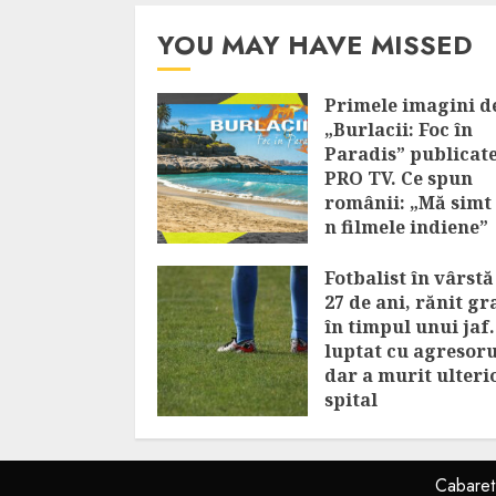
YOU MAY HAVE MISSED
Primele imagini de
„Burlacii: Foc în
Paradis” publicat
PRO TV. Ce spun
românii: „Mă simt 
n filmele indiene”
AUGUST 7, 2026
Fotbalist în vârstă
27 de ani, rănit gr
în timpul unui jaf.
luptat cu agresoru
dar a murit ulteri
spital
AUGUST 7, 2026
Cabare