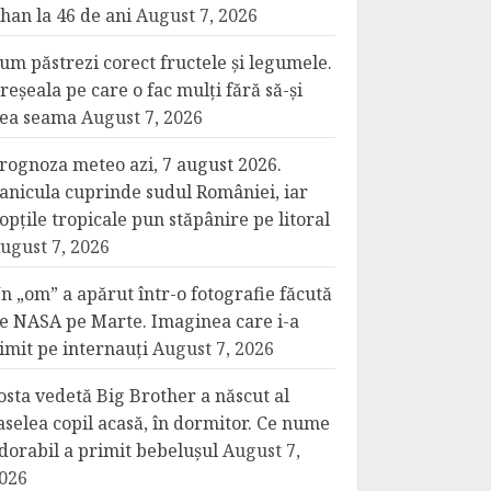
han la 46 de ani
August 7, 2026
um păstrezi corect fructele și legumele.
reșeala pe care o fac mulți fără să-și
ea seama
August 7, 2026
rognoza meteo azi, 7 august 2026.
anicula cuprinde sudul României, iar
opțile tropicale pun stăpânire pe litoral
ugust 7, 2026
n „om” a apărut într-o fotografie făcută
e NASA pe Marte. Imaginea care i-a
imit pe internauți
August 7, 2026
osta vedetă Big Brother a născut al
aselea copil acasă, în dormitor. Ce nume
dorabil a primit bebelușul
August 7,
026