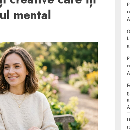
P
xul mental
r
A
O
l
a
F
c
A
F
g
a
A
D
m