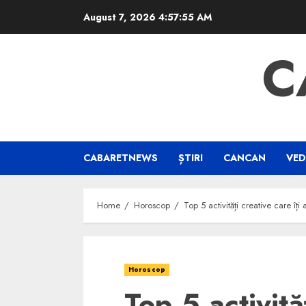
Skip
August 7, 2026
4:57:56 AM
to
content
C
CABARETNEWS
ȘTIRI
CANCAN
VED
Home
Horoscop
Top 5 activități creative care îți
Horoscop
Top 5 activităț