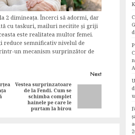
K
C
 la 2 dimineața. Încerci să adormi, dar
G
tă cu taskuri, mailuri necitite și griji
d
ceasta este realitatea multor femei.
ți reduce semnificativ nivelul de
P
ă printr-un mecanism surprinzător de
C
n
A
Next
U
rțea
Vestea surprinzatoare
d
ața
de la Fendi. Cum se
Previous
Next
u
ă
schimba complet
post:
post:
hainele pe care le
purtam la birou
F
ș
a
2