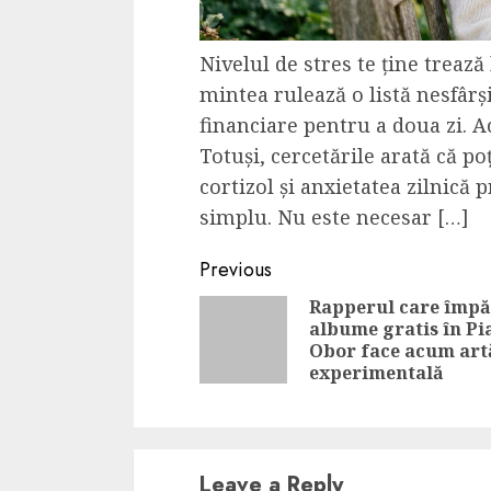
Nivelul de stres te ține trează
mintea rulează o listă nesfârși
financiare pentru a doua zi. A
Totuși, cercetările arată că po
cortizol și anxietatea zilnic
simplu. Nu este necesar […]
Continue
Previous
Reading
Rapperul care împă
albume gratis în Pi
Obor face acum art
experimentală
Leave a Reply