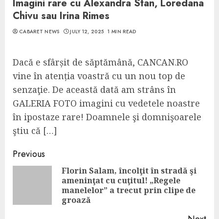
Imagini rare cu Alexandra Stan, Loredana
Chivu sau Irina Rimes
CABARET NEWS
JULY 12, 2025
1 MIN READ
Dacă e sfârșit de săptămână, CANCAN.RO
vine în atenția voastră cu un nou top de
senzaţie. De această dată am strâns în
GALERIA FOTO imagini cu vedetele noastre
în ipostaze rare! Doamnele şi domnişoarele
ştiu că […]
Continue
Previous
Reading
Florin Salam, încolţit în stradă şi
ameninţat cu cuţitul! „Regele
Pre
manelelor” a trecut prin clipe de
pos
groază