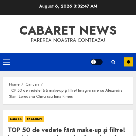
Skip
August 6, 2026
3:32:47 AM
to
content
CABARET NEWS
PAREREA NOASTRA CONTEAZA!
Primary
Menu
Home
Cancan
TOP 50 de vedete fără make-up şi filtre! Imagini rare cu Alexandra
Stan, Loredana Chivu sau Irina Rimes
Cancan
EXCLUSIV
TOP 50 de vedete fără make-up şi filtre!