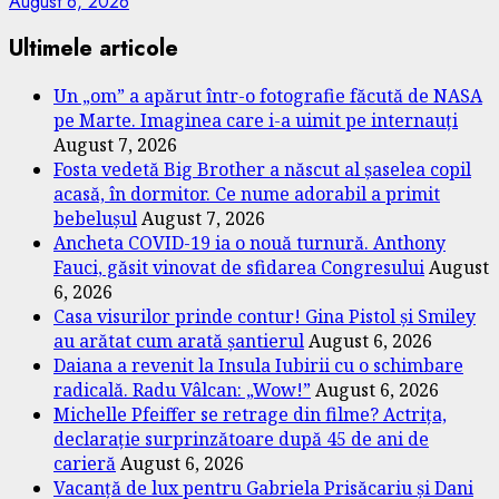
August 6, 2026
Ultimele articole
Un „om” a apărut într-o fotografie făcută de NASA
pe Marte. Imaginea care i-a uimit pe internauți
August 7, 2026
Fosta vedetă Big Brother a născut al șaselea copil
acasă, în dormitor. Ce nume adorabil a primit
bebelușul
August 7, 2026
Ancheta COVID-19 ia o nouă turnură. Anthony
Fauci, găsit vinovat de sfidarea Congresului
August
6, 2026
Casa visurilor prinde contur! Gina Pistol și Smiley
au arătat cum arată șantierul
August 6, 2026
Daiana a revenit la Insula Iubirii cu o schimbare
radicală. Radu Vâlcan: „Wow!”
August 6, 2026
Michelle Pfeiffer se retrage din filme? Actrița,
declarație surprinzătoare după 45 de ani de
carieră
August 6, 2026
Vacanță de lux pentru Gabriela Prisăcariu și Dani