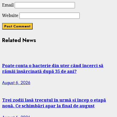
Email
Website
Related News
Poate conta o bacterie din uter când încerci să
rămâi însărcinată după 35 de ani?
August 6, 2026
Trei zodii lasă trecutul în urmă și încep o etapă
nouă. Ce schimbări apar la final de august