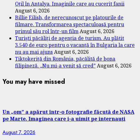
Oțil în Antalya. Imaginile care au cucerit fanii
August 6, 2026
Billie Eilish, de nerecunoscut pe platourile de
filmare. Transformarea spectaculoasă pentru
primul său rol într-un film
August 6, 2026
Turiști păcăliți de agenția de turism. Au plătit
3.540 de euro pentru o vacanță în Bulgaria la care
nu au mai ajuns
August 6, 2026
Tiktokeriță din România, păcălită de bona
filipineză. „Nu mi-a venit să cred”
August 6, 2026
You may have missed
Un „om” a apărut într-o fotografie făcută de NASA
pe Marte. Imaginea care i-a uimit pe internauți
August 7, 2026