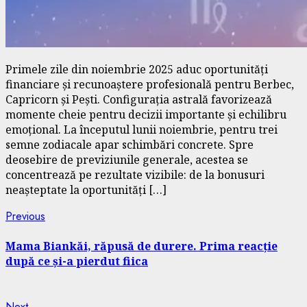
Primele zile din noiembrie 2025 aduc oportunități
financiare și recunoaștere profesională pentru Berbec,
Capricorn și Pești. Configurația astrală favorizează
momente cheie pentru decizii importante și echilibru
emoțional. La începutul lunii noiembrie, pentru trei
semne zodiacale apar schimbări concrete. Spre
deosebire de previziunile generale, acestea se
concentrează pe rezultate vizibile: de la bonusuri
neașteptate la oportunități […]
Continue
Previous
Previous
post:
Reading
Mama Biankăi, răpusă de durere. Prima reacție
după ce și-a pierdut fiica
Next
Next