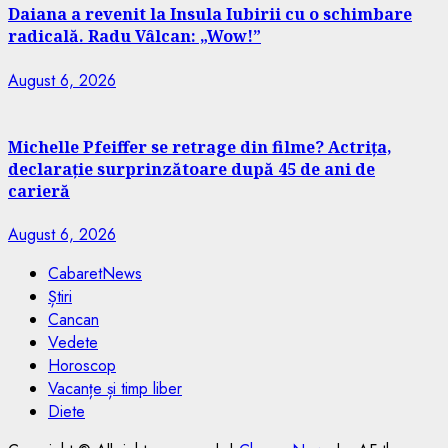
Daiana a revenit la Insula Iubirii cu o schimbare
radicală. Radu Vâlcan: „Wow!”
August 6, 2026
Michelle Pfeiffer se retrage din filme? Actrița,
declarație surprinzătoare după 45 de ani de
carieră
August 6, 2026
CabaretNews
Știri
Cancan
Vedete
Horoscop
Vacanțe și timp liber
Diete