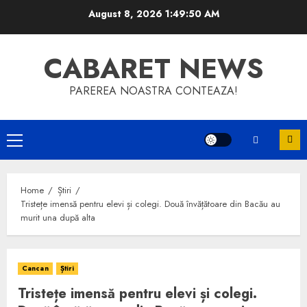
Skip
August 8, 2026
1:49:50 AM
to
content
CABARET NEWS
PAREREA NOASTRA CONTEAZA!
Primary
Menu
Home
Știri
Tristețe imensă pentru elevi și colegi. Două învățătoare din Bacău au
murit una după alta
Cancan
Știri
Tristețe imensă pentru elevi și colegi.