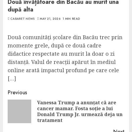
Două învățătoare din Bacău au murit una
după alta
CABARET NEWS
MAY 21, 2026
1 MIN READ
Două comunități școlare din Bacău trec prin
momente grele, după ce două cadre
didactice respectate au murit la doar o zi
distanță. Valul de reacții apărut în mediul
online arată impactul profund pe care cele
[…]
Continue
Previous
Reading
Vanessa Trump a anunțat că are
cancer mamar. Fosta soție a lui
Pre
Donald Trump Jr. urmează deja un
pos
tratament
Next