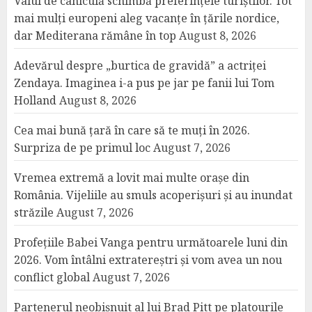
Valul de caniculă schimbă preferințele turiștilor. Tot
mai mulți europeni aleg vacanțe în țările nordice,
dar Mediterana rămâne în top
August 8, 2026
Adevărul despre „burtica de gravidă” a actriței
Zendaya. Imaginea i-a pus pe jar pe fanii lui Tom
Holland
August 8, 2026
Cea mai bună țară în care să te muți în 2026.
Surpriza de pe primul loc
August 7, 2026
Vremea extremă a lovit mai multe orașe din
România. Vijeliile au smuls acoperișuri și au inundat
străzile
August 7, 2026
Profețiile Babei Vanga pentru următoarele luni din
2026. Vom întâlni extratereștri și vom avea un nou
conflict global
August 7, 2026
Partenerul neobișnuit al lui Brad Pitt pe platourile