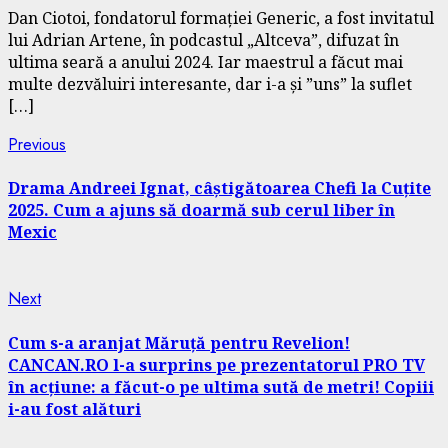
Dan Ciotoi, fondatorul formației Generic, a fost invitatul
lui Adrian Artene, în podcastul „Altceva”, difuzat în
ultima seară a anului 2024. Iar maestrul a făcut mai
multe dezvăluiri interesante, dar i-a și ”uns” la suflet
[…]
Continue
Previous
Previous
post:
Reading
Drama Andreei Ignat, câștigătoarea Chefi la Cuțite
2025. Cum a ajuns să doarmă sub cerul liber în
Mexic
Next
Next
post:
Cum s-a aranjat Măruță pentru Revelion!
CANCAN.RO l-a surprins pe prezentatorul PRO TV
în acțiune: a făcut-o pe ultima sută de metri! Copiii
i-au fost alături