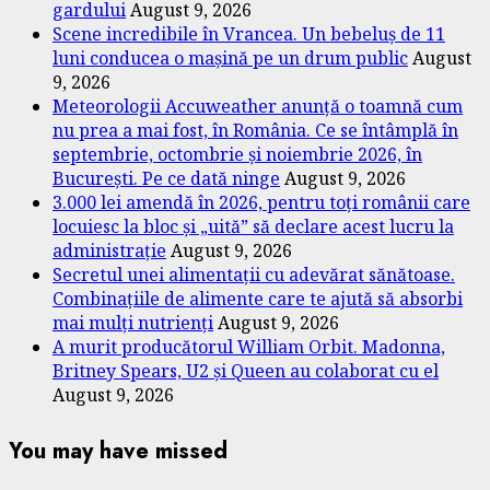
gardului
August 9, 2026
Scene incredibile în Vrancea. Un bebeluș de 11
luni conducea o mașină pe un drum public
August
9, 2026
Meteorologii Accuweather anunță o toamnă cum
nu prea a mai fost, în România. Ce se întâmplă în
septembrie, octombrie și noiembrie 2026, în
București. Pe ce dată ninge
August 9, 2026
3.000 lei amendă în 2026, pentru toți românii care
locuiesc la bloc și „uită” să declare acest lucru la
administrație
August 9, 2026
Secretul unei alimentații cu adevărat sănătoase.
Combinațiile de alimente care te ajută să absorbi
mai mulți nutrienți
August 9, 2026
A murit producătorul William Orbit. Madonna,
Britney Spears, U2 și Queen au colaborat cu el
August 9, 2026
You may have missed