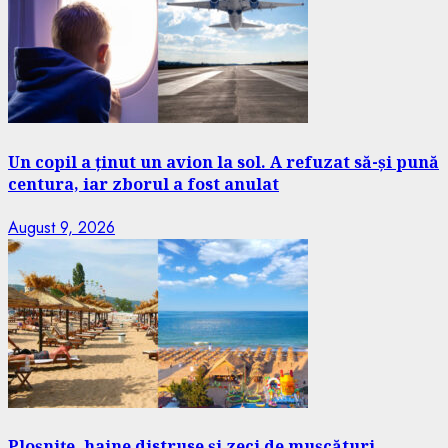
Un copil a ținut un avion la sol. A refuzat să-și pună
centura, iar zborul a fost anulat
August 9, 2026
Ploșnițe, haine distruse și zeci de mușcături.