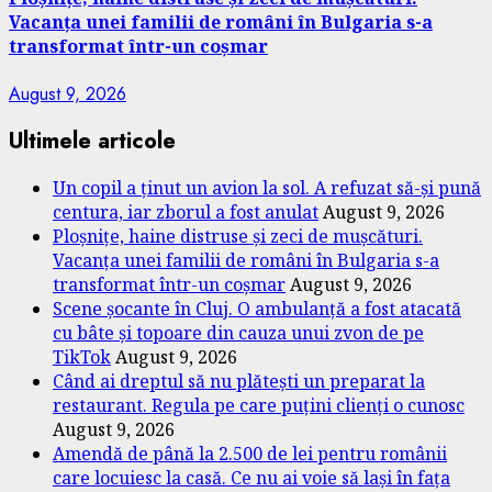
Vacanța unei familii de români în Bulgaria s-a
transformat într-un coșmar
August 9, 2026
Ultimele articole
Un copil a ținut un avion la sol. A refuzat să-și pună
centura, iar zborul a fost anulat
August 9, 2026
Ploșnițe, haine distruse și zeci de mușcături.
Vacanța unei familii de români în Bulgaria s-a
transformat într-un coșmar
August 9, 2026
Scene șocante în Cluj. O ambulanță a fost atacată
cu bâte și topoare din cauza unui zvon de pe
TikTok
August 9, 2026
Când ai dreptul să nu plătești un preparat la
restaurant. Regula pe care puțini clienți o cunosc
August 9, 2026
Amendă de până la 2.500 de lei pentru românii
care locuiesc la casă. Ce nu ai voie să lași în fața