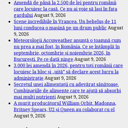
Amendă de până la 2.500 de lei pentru românii
care locuiesc la casă. Ce nu ai voie să lași în fața
gardului
August 9, 2026
Scene incredibile în Vrancea. Un bebeluș de 11
luni conducea o mașină pe un drum public
August
9, 2026
Meteorologii Accuweather anunță o toamnă cum
nu prea a mai fost, în România. Ce se întâmplă în
septembrie, octombrie și noiembrie 2026, în
București. Pe ce dată ninge
August 9, 2026
3.000 lei amendă în 2026, pentru toți românii care
locuiesc la bloc și „uită” să declare acest lucru la
administrație
August 9, 2026
Secretul unei alimentații cu adevărat sănătoase.
Combinațiile de alimente care te ajută să absorbi
mai mulți nutrienți
August 9, 2026
A murit producătorul William Orbit. Madonna,
Britney Spears, U2 și Queen au colaborat cu el
August 9, 2026