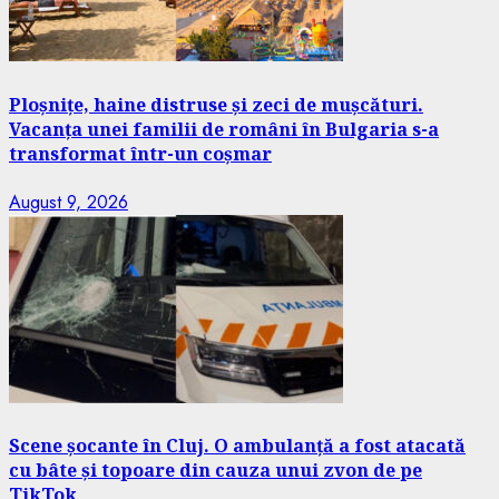
Ploșnițe, haine distruse și zeci de mușcături.
Vacanța unei familii de români în Bulgaria s-a
transformat într-un coșmar
August 9, 2026
Scene șocante în Cluj. O ambulanță a fost atacată
cu bâte și topoare din cauza unui zvon de pe
TikTok