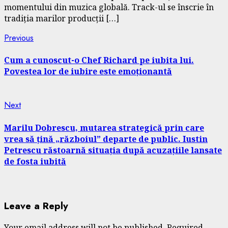
momentului din muzica globală. Track-ul se înscrie în
tradiția marilor producții […]
Continue
Previous
Previous
post:
Reading
Cum a cunoscut-o Chef Richard pe iubita lui.
Povestea lor de iubire este emoționantă
Next
Next
post:
Marilu Dobrescu, mutarea strategică prin care
vrea să țină „războiul” departe de public. Iustin
Petrescu răstoarnă situația după acuzațiile lansate
de fosta iubită
Leave a Reply
Your email address will not be published.
Required