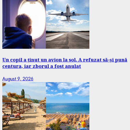
Un copil a ținut un avion la sol. A refuzat să-și pună
centura, iar zborul a fost anulat
August 9, 2026