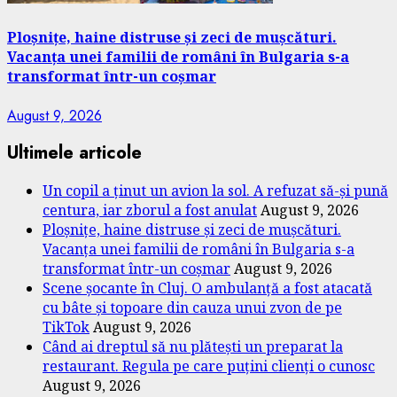
Ploșnițe, haine distruse și zeci de mușcături.
Vacanța unei familii de români în Bulgaria s-a
transformat într-un coșmar
August 9, 2026
Ultimele articole
Un copil a ținut un avion la sol. A refuzat să-și pună
centura, iar zborul a fost anulat
August 9, 2026
Ploșnițe, haine distruse și zeci de mușcături.
Vacanța unei familii de români în Bulgaria s-a
transformat într-un coșmar
August 9, 2026
Scene șocante în Cluj. O ambulanță a fost atacată
cu bâte și topoare din cauza unui zvon de pe
TikTok
August 9, 2026
Când ai dreptul să nu plătești un preparat la
restaurant. Regula pe care puțini clienți o cunosc
August 9, 2026