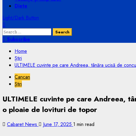
Diete
Light/Dark Button
Search
for:
Subscribe
Home
Știri
ULTIMELE cuvinte pe care Andreea, tânăra ucisă de concubin
Cancan
Știri
ULTIMELE cuvinte pe care Andreea, tânăr
o ploaie de lovituri de topor
Cabaret News
June 17, 2025
1 min read