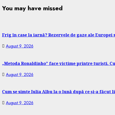
You may have missed
Frig în case la iarnă? Rezervele de gaze ale Europei 
August 9, 2026
„Metoda Ronaldinho” face victime printre turiști. Cu
August 9, 2026
Cum se simte Iulia Albu la o lună după ce și-a făcut l
August 9, 2026