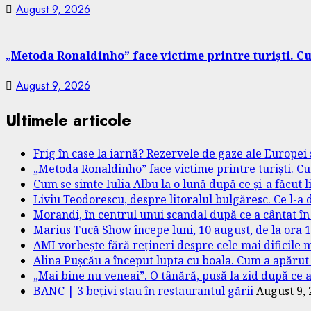
August 9, 2026
„Metoda Ronaldinho” face victime printre turiști. Cu
August 9, 2026
Ultimele articole
Frig în case la iarnă? Rezervele de gaze ale Europei
„Metoda Ronaldinho” face victime printre turiști. Cu
Cum se simte Iulia Albu la o lună după ce și-a făcut l
Liviu Teodorescu, despre litoralul bulgăresc. Ce l-a 
Morandi, în centrul unui scandal după ce a cântat în
Marius Tucă Show începe luni, 10 august, de la ora 18.
AMI vorbește fără rețineri despre cele mai dificile m
Alina Pușcău a început lupta cu boala. Cum a apăru
„Mai bine nu veneai”. O tânără, pusă la zid după ce a 
BANC | 3 bețivi stau în restaurantul gării
August 9,