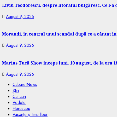
Liviu Teodorescu, despre litoralul bulgăresc. Ce l-a
August 9, 2026
Morandi, în centrul unui scandal după ce a cântat în
August 9, 2026
Marius Tucă Show începe luni, 10 august, de la ora 18.
August 9, 2026
CabaretNews
Știri
Cancan
Vedete
Horoscop
Vacanțe și timp liber