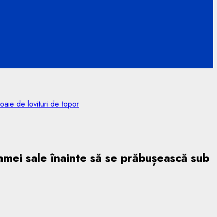
aie de lovituri de topor
amei sale înainte să se prăbușească sub