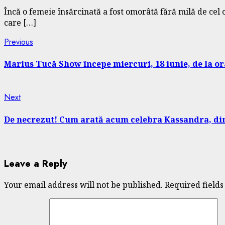
Încă o femeie însărcinată a fost omorâtă fără milă de cel 
care […]
Continue
Previous
Previous
post:
Reading
Marius Tucă Show începe miercuri, 18 iunie, de la or
Next
Next
post:
De necrezut! Cum arată acum celebra Kassandra, din 
Leave a Reply
Your email address will not be published.
Required field