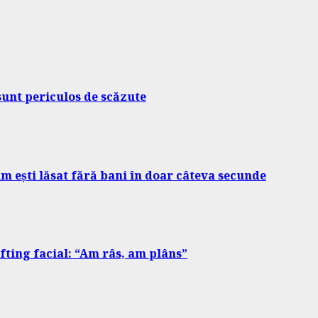
sunt periculos de scăzute
m ești lăsat fără bani în doar câteva secunde
ifting facial: “Am râs, am plâns”