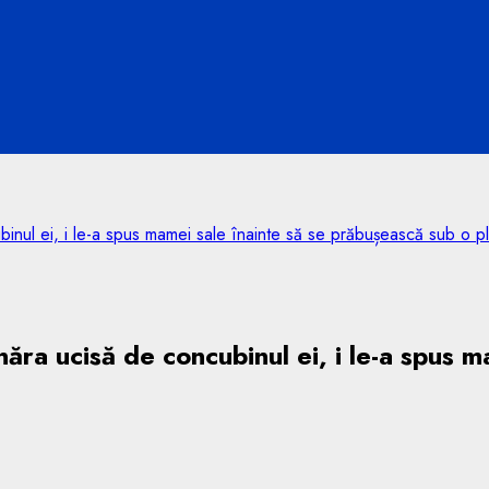
ul ei, i le-a spus mamei sale înainte să se prăbușească sub o plo
a ucisă de concubinul ei, i le-a spus m