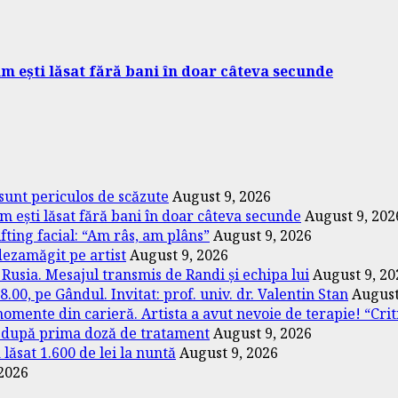
m ești lăsat fără bani în doar câteva secunde
 sunt periculos de scăzute
August 9, 2026
m ești lăsat fără bani în doar câteva secunde
August 9, 202
ifting facial: “Am râs, am plâns”
August 9, 2026
dezamăgit pe artist
August 9, 2026
 Rusia. Mesajul transmis de Randi și echipa lui
August 9, 20
00, pe Gândul. Invitat: prof. univ. dr. Valentin Stan
August
omente din carieră. Artista a avut nevoie de terapie! “Crit
t după prima doză de tratament
August 9, 2026
lăsat 1.600 de lei la nuntă
August 9, 2026
 2026