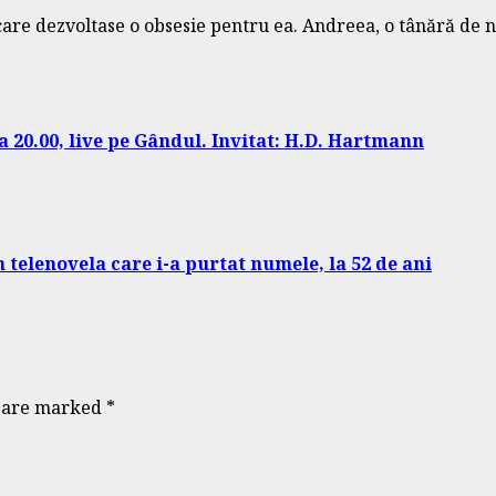
care dezvoltase o obsesie pentru ea. Andreea, o tânără de n
a 20.00, live pe Gândul. Invitat: H.D. Hartmann
telenovela care i-a purtat numele, la 52 de ani
s are marked
*