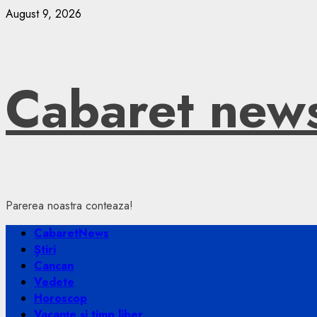
Skip
August 9, 2026
to
content
Cabaret new
Parerea noastra conteaza!
Primary
CabaretNews
Menu
Știri
Cancan
Vedete
Horoscop
Vacanțe și timp liber