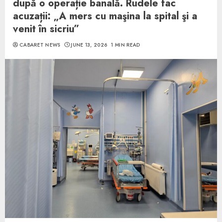
după o operație banală. Rudele fac
acuzații: „A mers cu maşina la spital şi a
venit în sicriu”
CABARET NEWS
JUNE 13, 2026
1 MIN READ