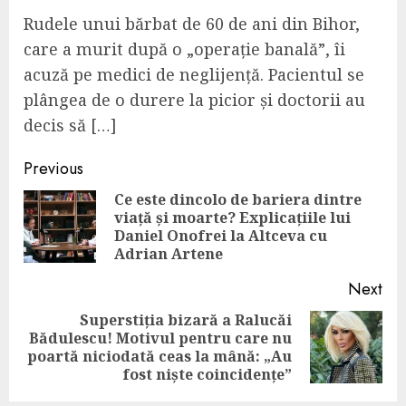
Rudele unui bărbat de 60 de ani din Bihor,
care a murit după o „operație banală”, îi
acuză pe medici de neglijență. Pacientul se
plângea de o durere la picior și doctorii au
decis să […]
Continue
Previous
Reading
Ce este dincolo de bariera dintre
viață și moarte? Explicațiile lui
Pre
Daniel Onofrei la Altceva cu
pos
Adrian Artene
Next
Superstiția bizară a Ralucăi
Bădulescu! Motivul pentru care nu
Next
poartă niciodată ceas la mână: „Au
post:
fost niște coincidențe”