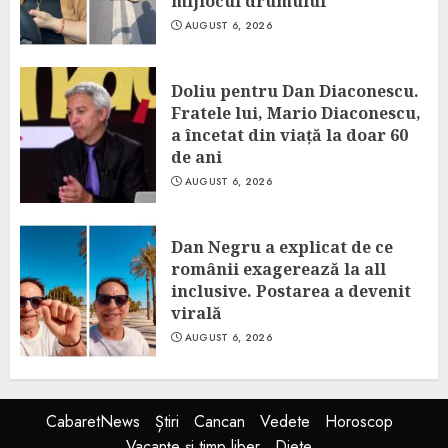
mijlocul drumului
AUGUST 6, 2026
Doliu pentru Dan Diaconescu.
Fratele lui, Mario Diaconescu,
a încetat din viață la doar 60
de ani
AUGUST 6, 2026
Dan Negru a explicat de ce
românii exagerează la all
inclusive. Postarea a devenit
virală
AUGUST 6, 2026
CabaretNews
Știri
Cancan
Vedete
Horoscop
Vacanțe și timp liber
Diete