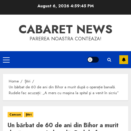
Skip
August 6, 2026
4:59:46 PM
to
content
CABARET NEWS
PAREREA NOASTRA CONTEAZA!
Primary
Menu
Home
Știri
Un bărbat de 60 de ani din Bihor a murit după o operație banală.
Rudele fac acuzații: „A mers cu maşina la spital şi a venit în sicriu”
Cancan
Știri
Un bărbat de 60 de ani din Bihor a murit