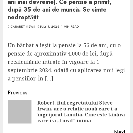
ani mai devreme). Ce pensie a primit,
după 35 de ani de muncă. Se simte
nedreptățit
CABARET NEWS
JULY 9, 2026
1 MIN READ
Un bărbat a ieșit la pensie la 56 de ani, cu o
pensie de aproximativ 4.000 de lei, după
recalculările intrate în vigoare la 1
septembrie 2024, odată cu aplicarea noii legi
a pensiilor. În […]
Continue
Previous
Reading
Robert, fiul regretatului Steve
Irwin, are o relație nouă care i-a
Pre
îngrijorat familia. Cine este tânăra
pos
care i-a „furat” inima
Next