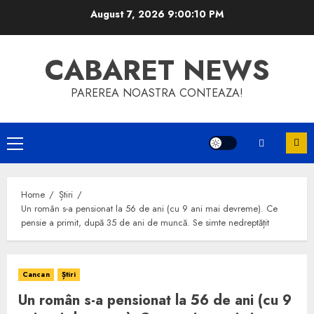
Skip
August 7, 2026
9:00:10 PM
to
content
CABARET NEWS
PAREREA NOASTRA CONTEAZA!
Primary
Menu
Home
Știri
Un român s-a pensionat la 56 de ani (cu 9 ani mai devreme). Ce
pensie a primit, după 35 de ani de muncă. Se simte nedreptățit
Cancan
Știri
Un român s-a pensionat la 56 de ani (cu 9