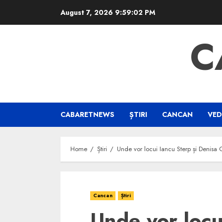
Skip
August 7, 2026
9:59:03 PM
to
content
C
CABARETNEWS
ȘTIRI
CANCAN
VED
Home
Știri
Unde vor locui Iancu Sterp și Denisa 
Cancan
Știri
Unde vor locu