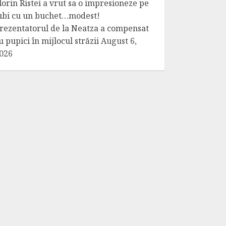
lorin Ristei a vrut sa o impresioneze pe
ubi cu un buchet…modest!
rezentatorul de la Neatza a compensat
u pupici în mijlocul străzii
August 6,
026