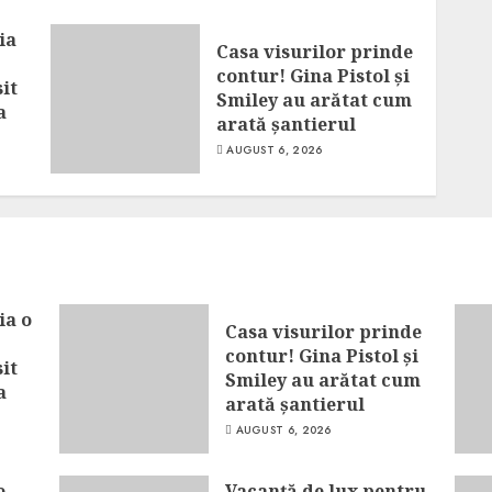
ia
Casa visurilor prinde
contur! Gina Pistol și
it
Smiley au arătat cum
a
arată șantierul
AUGUST 6, 2026
ia o
Casa visurilor prinde
contur! Gina Pistol și
it
Smiley au arătat cum
a
arată șantierul
AUGUST 6, 2026
e
Vacanță de lux pentru