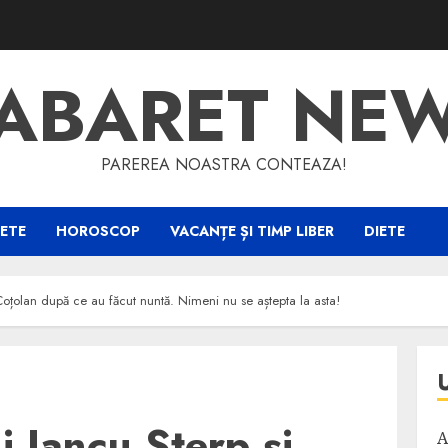
ABARET NE
PAREREA NOASTRA CONTEAZA!
ETE
HOROSCOP
VACANȚE ȘI TIMP LIBER
DIETE
Coțolan după ce au făcut nuntă. Nimeni nu se aștepta la asta!
i Iancu Sterp și
A