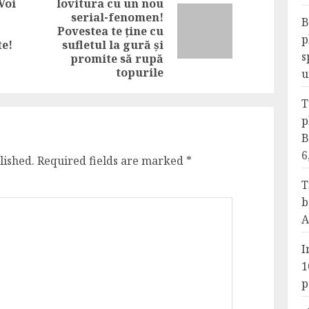
Voi
lovitura cu un nou
Previous
serial-fenomen!
B
Next
post:
Povestea te ține cu
p
post:
te!
sufletul la gură și
s
promite să rupă
topurile
u
T
p
B
6
lished.
Required fields are marked
*
T
b
A
I
1
p