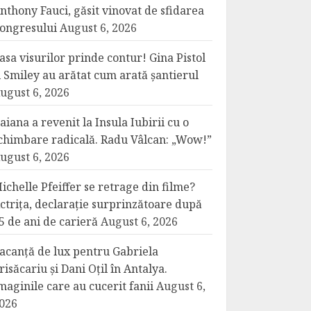
nthony Fauci, găsit vinovat de sfidarea
ongresului
August 6, 2026
asa visurilor prinde contur! Gina Pistol
i Smiley au arătat cum arată șantierul
ugust 6, 2026
aiana a revenit la Insula Iubirii cu o
chimbare radicală. Radu Vâlcan: „Wow!”
ugust 6, 2026
ichelle Pfeiffer se retrage din filme?
ctrița, declarație surprinzătoare după
5 de ani de carieră
August 6, 2026
acanță de lux pentru Gabriela
risăcariu și Dani Oțil în Antalya.
maginile care au cucerit fanii
August 6,
026