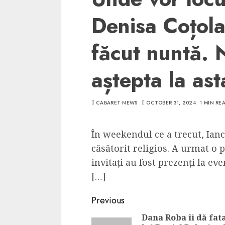
Denisa Coțol
făcut nuntă. 
aștepta la ast
CABARET NEWS
OCTOBER 31, 2024
1 MIN RE
În weekendul ce a trecut, Ianc
căsătorit religios. A urmat o 
invitați au fost prezenți la ev
[…]
Continue
Previous
Reading
Dana Roba îi dă fat