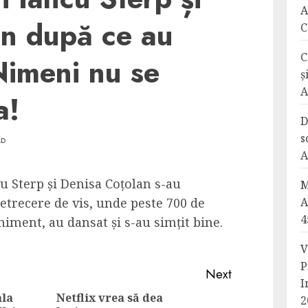
A
an după ce au
C
C
Nimeni nu se
ș
A
a!
D
s
AD
A
u Sterp și Denisa Coțolan s-au
M
petrecere de vis, unde peste 700 de
A
4
eniment, au dansat și s-au simțit bine.
V
P
Next
I
ala
Netflix vrea să dea
2