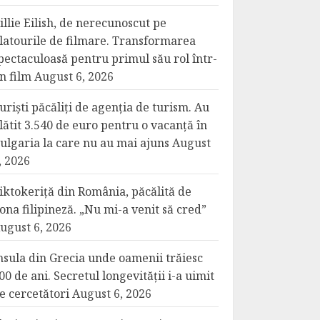
illie Eilish, de nerecunoscut pe
latourile de filmare. Transformarea
pectaculoasă pentru primul său rol într-
n film
August 6, 2026
uriști păcăliți de agenția de turism. Au
lătit 3.540 de euro pentru o vacanță în
ulgaria la care nu au mai ajuns
August
, 2026
iktokeriță din România, păcălită de
ona filipineză. „Nu mi-a venit să cred”
ugust 6, 2026
nsula din Grecia unde oamenii trăiesc
00 de ani. Secretul longevității i-a uimit
e cercetători
August 6, 2026