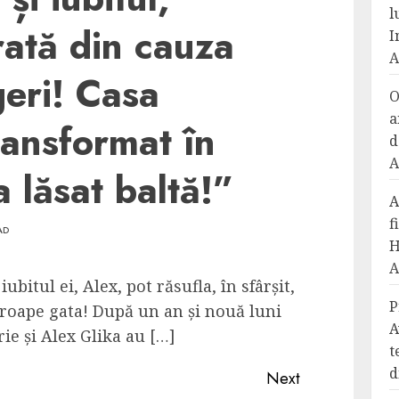
l
rată din cauza
I
A
geri! Casa
O
a
transformat în
d
A
 lăsat baltă!”
A
f
AD
H
A
ubitul ei, Alex, pot răsufla, în sfârșit,
P
aproape gata! După un an și nouă luni
A
ie și Alex Glika au […]
t
d
Next