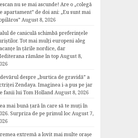
escan nu se mai ascunde! Are o „colegă
e apartament” de doi ani: „Eu sunt mai
opilăros”
August 8, 2026
alul de caniculă schimbă preferințele
uriștilor. Tot mai mulți europeni aleg
acanțe în țările nordice, dar
editerana rămâne în top
August 8,
026
devărul despre „burtica de gravidă” a
ctriței Zendaya. Imaginea i-a pus pe jar
e fanii lui Tom Holland
August 8, 2026
ea mai bună țară în care să te muți în
026. Surpriza de pe primul loc
August 7,
026
remea extremă a lovit mai multe orașe