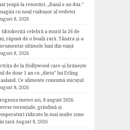
uat țeapă la renovări: „Banii s-au dus.”
magini cu noul cuibușor al vedetei
ugust 8, 2026
 tiktokeriță celebră a murit la 26 de
ni, răpusă de o boală rară. Tânăra și-a
ocumentat ultimele luni din viață
ugust 8, 2026
ctrița de la Hollywood care-și hrănește
iul de doar 1 an cu „dieta” lui Erling
aaland. Ce alimente consumă micuțul
ugust 8, 2026
rognoza meteo azi, 8 august 2026.
verse torențiale, grindină și
emperaturi ridicate în mai multe zone
in țară
August 8, 2026