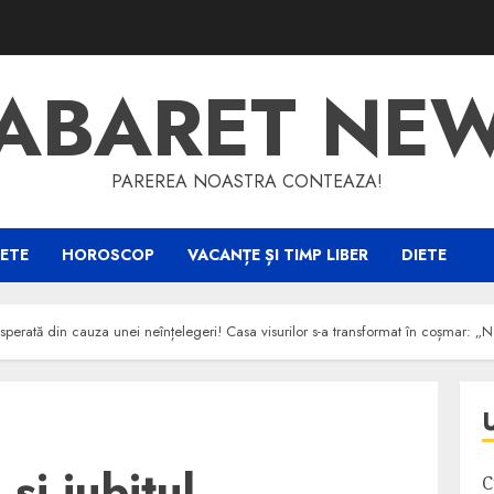
ABARET NE
PAREREA NOASTRA CONTEAZA!
ETE
HOROSCOP
VACANȚE ȘI TIMP LIBER
DIETE
disperată din cauza unei neînțelegeri! Casa visurilor s-a transformat în coșmar: „Ne
și iubitul,
C