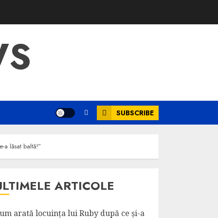
WS
SUBSCRIBE
-a lăsat baltă!”
ULTIMELE ARTICOLE
um arată locuința lui Ruby după ce și-a