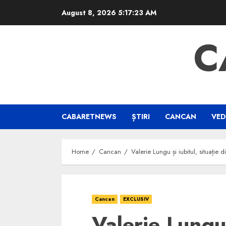
Skip
August 8, 2026
5:17:23 AM
to
content
C
CABARETNEWS
ȘTIRI
CANCAN
VED
Home
Cancan
Valerie Lungu și iubitul, situație 
Cancan
EXCLUSIV
Valerie Lungu 