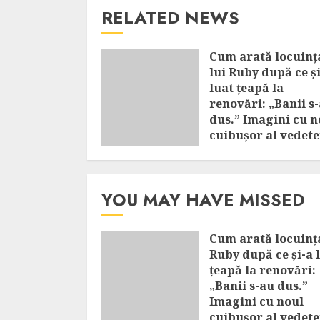
RELATED NEWS
Cum arată locuinț
lui Ruby după ce ș
luat țeapă la
renovări: „Banii s
dus.” Imagini cu n
cuibușor al vedete
AUGUST 8, 2026
YOU MAY HAVE MISSED
Cum arată locuința
Ruby după ce și-a 
țeapă la renovări:
„Banii s-au dus.”
Imagini cu noul
cuibușor al vedete