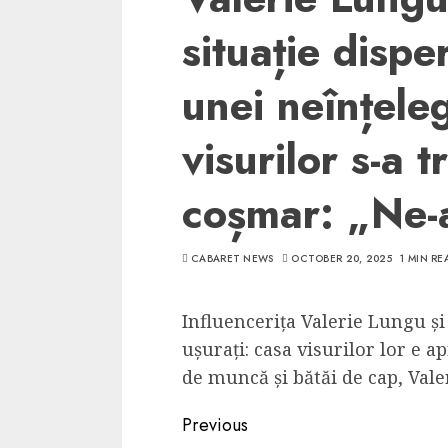
situație dispe
unei neînțele
visurilor s-a 
coșmar: „Ne-a
CABARET NEWS
OCTOBER 20, 2025
1 MIN RE
Influencerița Valerie Lungu și i
ușurați: casa visurilor lor e 
de muncă și bătăi de cap, Valer
Continue
Previous