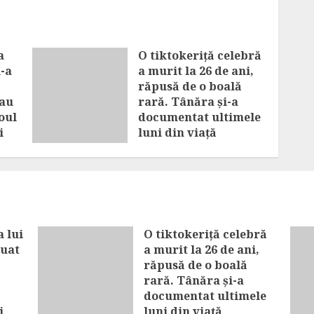
a
O tiktokeriță celebră
i-a
a murit la 26 de ani,
răpusă de o boală
-au
rară. Tânăra și-a
oul
documentat ultimele
i
luni din viață
AUGUST 8, 2026
 lui
O tiktokeriță celebră
luat
a murit la 26 de ani,
răpusă de o boală
rară. Tânăra și-a
documentat ultimele
i
luni din viață