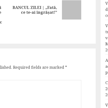
V
i
BANCUL ZILEI | „Fată,
Next
d
e
ce te-ai îngrășat!”
post:
c
Previous
a:
post:
V
t
v
M
2
A
a
lished.
Required fields are marked
*
p
C
2
2
V