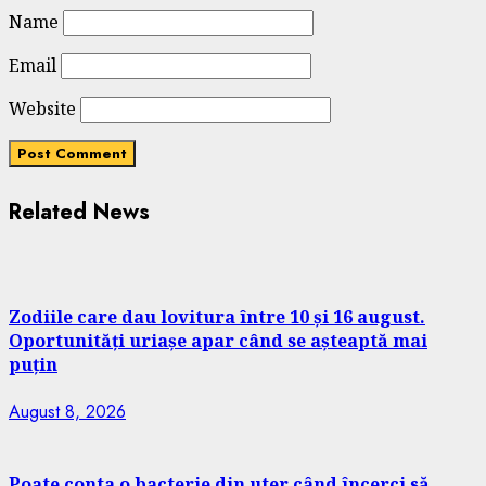
Name
Email
Website
Related News
Zodiile care dau lovitura între 10 și 16 august.
Oportunități uriașe apar când se așteaptă mai
puțin
August 8, 2026
Poate conta o bacterie din uter când încerci să