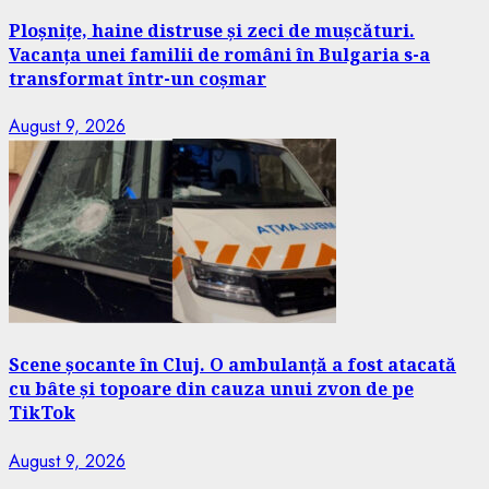
Ploșnițe, haine distruse și zeci de mușcături.
Vacanța unei familii de români în Bulgaria s-a
transformat într-un coșmar
August 9, 2026
Scene șocante în Cluj. O ambulanță a fost atacată
cu bâte și topoare din cauza unui zvon de pe
TikTok
August 9, 2026