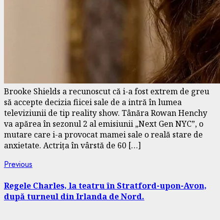
Brooke Shields a recunoscut că i-a fost extrem de greu
să accepte decizia fiicei sale de a intră în lumea
televiziunii de tip reality show. Tânăra Rowan Henchy
va apărea în sezonul 2 al emisiunii „Next Gen NYC”, o
mutare care i-a provocat mamei sale o reală stare de
anxietate. Actrița în vârstă de 60 […]
Continue
Previous
Previous
post:
Reading
Regele Charles, la teatru în Stratford-upon-Avon,
după turneul din Irlanda de Nord.