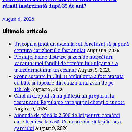
rămâi însărcinată după 35 de ani?
August 6, 2026
Ultimele articole
Un copil a ținut un avion la sol. A refuzat să-și pună
centura, iar zborul a fost anulat
August 9, 2026
Ploșnițe, haine distruse și zeci de mușcături.
Vacanța unei familii de români în Bulgaria s-a
transformat într-un coșmar
August 9, 2026
Scene șocante în Cluj. O ambulanță a fost atacată
cu bâte și topoare din cauza unui zvon de pe
TikTok
August 9, 2026
Când ai dreptul să nu plătești un preparat la
restaurant. Regula pe care puțini clienți o cunosc
August 9, 2026
Amendă de până la 2.500 de lei pentru românii
care locuiesc la casă. Ce nu ai voie să lași în fața
gardului
August 9, 2026