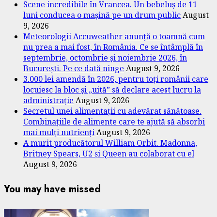
Scene incredibile în Vrancea. Un bebeluș de 11
luni conducea o mașină pe un drum public
August
9, 2026
Meteorologii Accuweather anunță o toamnă cum
nu prea a mai fost, în România. Ce se întâmplă în
septembrie, octombrie și noiembrie 2026, în
București. Pe ce dată ninge
August 9, 2026
3.000 lei amendă în 2026, pentru toți românii care
locuiesc la bloc și „uită” să declare acest lucru la
administrație
August 9, 2026
Secretul unei alimentații cu adevărat sănătoase.
Combinațiile de alimente care te ajută să absorbi
mai mulți nutrienți
August 9, 2026
A murit producătorul William Orbit. Madonna,
Britney Spears, U2 și Queen au colaborat cu el
August 9, 2026
You may have missed