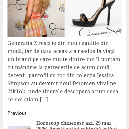
Generația Z rescrie din nou regulile din
modă, iar de data aceasta a readus la viață
un brand pe care multe dintre noi îl purtam
cu mândrie la petrecerile de acum două
decenii. pantofii cu toc din colecția Jessica
Simpson au devenit noul fenomen viral pe
TikTok, unde tinerele descoperă acum ceea
ce noi știam […]
Continue
Previous
Reading
Horoscop chinezesc azi, 29 mai
2026. Acești nativi schimbă astăzi