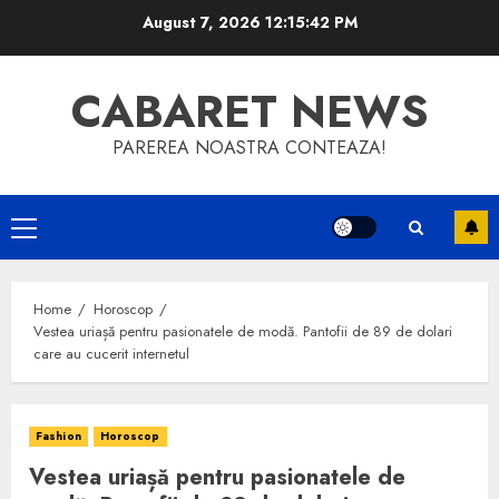
Skip
August 7, 2026
12:15:42 PM
to
content
CABARET NEWS
PAREREA NOASTRA CONTEAZA!
Primary
Menu
Home
Horoscop
Vestea uriașă pentru pasionatele de modă. Pantofii de 89 de dolari
care au cucerit internetul
Fashion
Horoscop
Vestea uriașă pentru pasionatele de