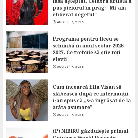
lasă așteptat. Celebra artistă a
pus piciorul în prag: „Mi-am
eliberat degetul”
AUGUST 7, 2026
Programa pentru liceu se
schimbă în anul școlar 2026-
2027. Ce trebuie să știe toți
elevii
AUGUST 7, 2026
Cum încearcă Ella Vișan să
slăbească după ce internauții
i-au spus că „s-a îngrășat de la
atâta asumare”
AUGUST 7, 2026
(P) NIBIRU găzduiește primul
Guinness World Records: