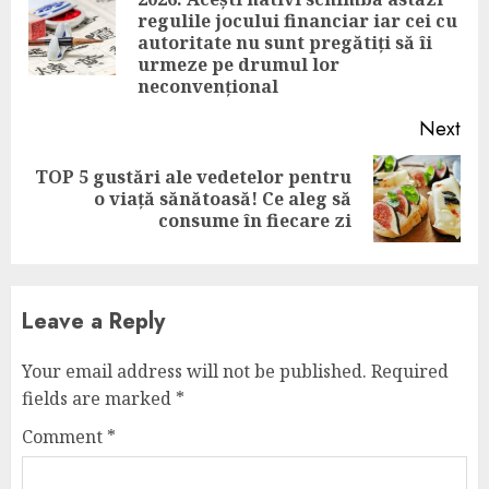
regulile jocului financiar iar cei cu
Pre
autoritate nu sunt pregătiți să îi
pos
urmeze pe drumul lor
neconvențional
Next
TOP 5 gustări ale vedetelor pentru
Next
o viață sănătoasă! Ce aleg să
post:
consume în fiecare zi
Leave a Reply
Your email address will not be published.
Required
fields are marked
*
Comment
*