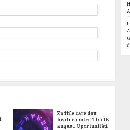
H
A
P
A
t
d
Zodiile care dau
i
lovitura între 10 și 16
august. Oportunități