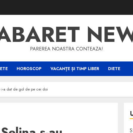
ABARET NE
PAREREA NOASTRA CONTEAZA!
ETE
HOROSCOP
VACANȚE ȘI TIMP LIBER
DIETE
e i-a dat de gol de pe cei doi
 Selina s-au
Ș