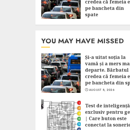
credea că femeia 
pe bancheta din
spate
AUGUST 8, 2026
YOU MAY HAVE MISSED
Și-a uitat soția la
vamă și a mers ma
departe. Bărbatul
credea că femeia 
pe bancheta din s
AUGUST 8, 2026
Test de inteligență
exclusiv pentru ge
| Care buton este
conectat la soneri