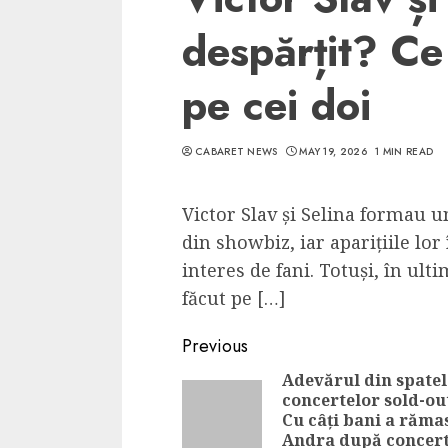
despărțit? Ce 
pe cei doi
CABARET NEWS
MAY 19, 2026
1 MIN READ
Victor Slav și Selina formau u
din showbiz, iar aparițiile l
interes de fani. Totuși, în ul
făcut pe […]
Continue
Previous
Reading
Adevărul din spatel
concertelor sold-ou
Cu câți bani a răma
Andra după concer