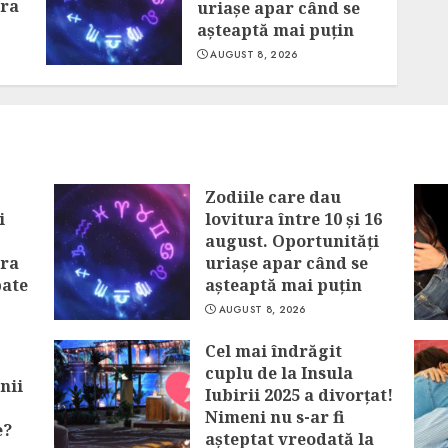
era
uriașe apar când se
așteaptă mai puțin
AUGUST 8, 2026
Zodiile care dau
i
lovitura între 10 și 16
august. Oportunități
era
uriașe apar când se
pate
așteaptă mai puțin
AUGUST 8, 2026
Cel mai îndrăgit
cuplu de la Insula
nii
Iubirii 2025 a divorțat!
Nimeni nu s-ar fi
e?
așteptat vreodată la