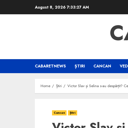
Skip
August 8, 2026
7:33:27 AM
to
content
C
CABARETNEWS
ȘTIRI
CANCAN
VED
Home
Știri
Victor Slav și Selina s-au despărțit? C
Cancan
Știri
Victor Slav și