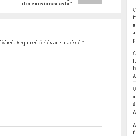
din emisiunea asta”
C
î
a
a
p
lished.
Required fields are marked
*
C
l
I
A
O
a
d
A
A
f