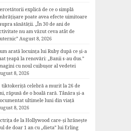
ercetătorii explică de ce o simplă
mbrățișare poate avea efecte uimitoare
supra sănătății. „În 30 de ani de
ctivitate nu am văzut ceva atât de
uternic”
August 8, 2026
um arată locuința lui Ruby după ce și-a
uat țeapă la renovări: „Banii s-au dus.”
magini cu noul cuibușor al vedetei
ugust 8, 2026
 tiktokeriță celebră a murit la 26 de
ni, răpusă de o boală rară. Tânăra și-a
ocumentat ultimele luni din viață
ugust 8, 2026
ctrița de la Hollywood care-și hrănește
iul de doar 1 an cu „dieta” lui Erling