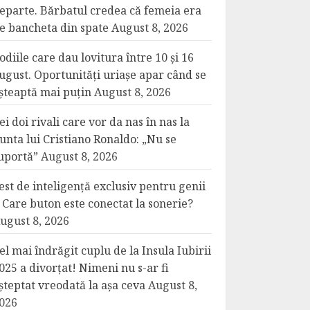
eparte. Bărbatul credea că femeia era
e bancheta din spate
August 8, 2026
odiile care dau lovitura între 10 și 16
ugust. Oportunități uriașe apar când se
șteaptă mai puțin
August 8, 2026
ei doi rivali care vor da nas în nas la
unta lui Cristiano Ronaldo: „Nu se
uportă”
August 8, 2026
est de inteligență exclusiv pentru genii
 Care buton este conectat la sonerie?
ugust 8, 2026
el mai îndrăgit cuplu de la Insula Iubirii
025 a divorțat! Nimeni nu s-ar fi
șteptat vreodată la așa ceva
August 8,
026