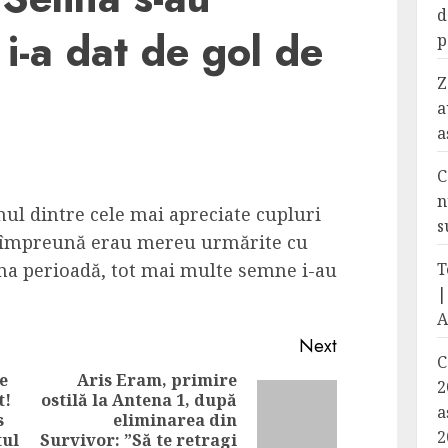
d
i-a dat de gol de
p
Z
a
a
C
n
nul dintre cele mai apreciate cupluri
s
or împreună erau mereu urmărite cu
tima perioadă, tot mai multe semne i-au
T
|
A
Next
C
e
Aris Eram, primire
2
t!
ostilă la Antena 1, după
Previous
Next
a
s
eliminarea din
2
post:
post:
tul
Survivor: ”Să te retragi