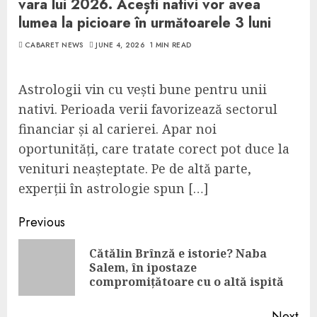
vara lui 2026. Acești nativi vor avea
lumea la picioare în următoarele 3 luni
CABARET NEWS
JUNE 4, 2026
1 MIN READ
Astrologii vin cu vești bune pentru unii
nativi. Perioada verii favorizează sectorul
financiar și al carierei. Apar noi
oportunități, care tratate corect pot duce la
venituri neașteptate. Pe de altă parte,
experții în astrologie spun […]
Continue
Previous
Reading
Cătălin Brînză e istorie? Naba
Pre
Salem, în ipostaze
pos
compromițătoare cu o altă ispită
Next