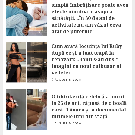
simplă îmbrățișare poate avea
efecte uimitoare asupra
sănătății. „În 30 de ani de
activitate nu am văzut ceva
atât de puternic”
AUGUST 8, 2026
Cum arată locuința lui Ruby
după ce și-a luat țeapă la
renovări: „Banii s-au dus.”
Imagini cu noul cuibușor al
vedetei
AUGUST 8, 2026
O tiktokeriță celebră a murit
la 26 de ani, răpusă de o boală
rară. Tânăra și-a documentat
ultimele luni din viață
AUGUST 8, 2026