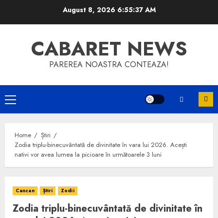
Skip
August 8, 2026
6:55:38 AM
to
content
CABARET NEWS
PAREREA NOASTRA CONTEAZA!
Primary
Menu
Home
Știri
Zodia triplu-binecuvântată de divinitate în vara lui 2026. Acești
nativi vor avea lumea la picioare în următoarele 3 luni
Cancan
Știri
Zodii
Zodia triplu-binecuvântată de divinitate în