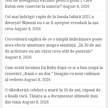
Test de inteligență exclusiv pentru genii | Care
buton este conectat la sonerie?
August 8, 2026
Cel mai îndrăgit cuplu de la Insula Iubirii 2025 a
divorțat! Nimeni nu s-ar fi așteptat vreodată la așa
ceva
August 8, 2026
Cercetătorii explică de ce o simplă îmbrățișare poate
avea efecte uimitoare asupra sănătății. „În 30 de ani
de activitate nu am văzut ceva atât de puternic”
August 8, 2026
Cum arată locuința lui Ruby după ce și-a luat țeapă la
renovări: „Banii s-au dus.” Imagini cu noul cuibușor
al vedetei
August 8, 2026
O tiktokeriță celebră a murit la 26 de ani, răpusă de
o boală rară. Tânăra și-a documentat ultimele luni
din viață
August 8, 2026